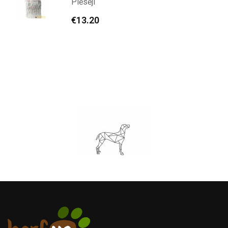
Plēsēji
€
13.20