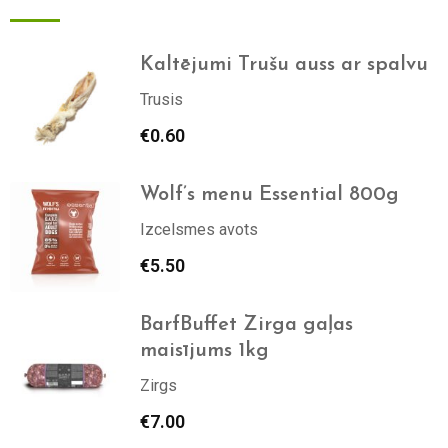
Kaltējumi Trušu auss ar spalvu
Trusis
€
0.60
Wolf’s menu Essential 800g
Izcelsmes avots
€
5.50
BarfBuffet Zirga gaļas
maisījums 1kg
Zirgs
€
7.00