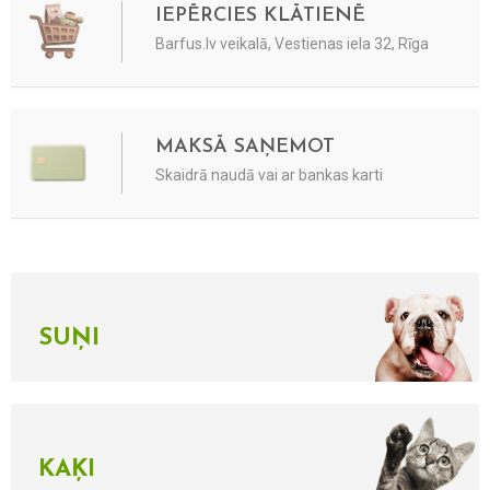
IEPĒRCIES KLĀTIENĒ
Barfus.lv veikalā, Vestienas iela 32, Rīga
MAKSĀ SAŅEMOT
Skaidrā naudā vai ar bankas karti
SUŅI
KAĶI