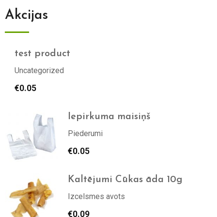
Akcijas
test product
Uncategorized
€
0.05
Iepirkuma maisiņš
Piederumi
€
0.05
Kaltējumi Cūkas āda 10g
Izcelsmes avots
€
0.09