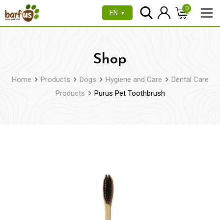
Skip
0
EN
▼
to
content
Shop
Home
Products
Dogs
Hygiene and Care
Dental Care
Products
Purus Pet Toothbrush