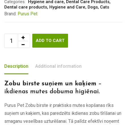
Categories:
Hygiene and care
,
Dental Care Products
,
Dental care products
,
Hygiene and Care
,
Dogs
,
Cats
Brand:
Purus Pet
ADD TO CART
Description
Additional information
Zobu birste suņiem un kaķiem
–
ikdienas mutes dobuma higiēnai.
Purus Pet Zobu birste ir praktisks mutes kopšanas rīks
suņiem un kaķiem, kas paredzēts ikdienas zobu tīrīšanai un
smaganu veselības uzturēšanai. Tā palīdz efektīvi noņemt