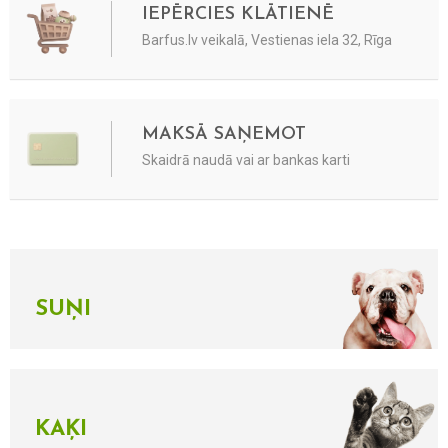
IEPĒRCIES KLĀTIENĒ
Barfus.lv veikalā, Vestienas iela 32, Rīga
MAKSĀ SAŅEMOT
Skaidrā naudā vai ar bankas karti
SUŅI
KAĶI