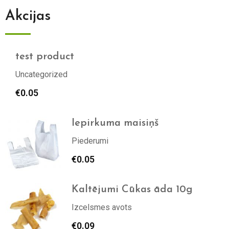
Akcijas
test product
Uncategorized
€
0.05
Iepirkuma maisiņš
Piederumi
€
0.05
Kaltējumi Cūkas āda 10g
Izcelsmes avots
€
0.09