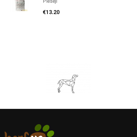
Plēsēji
€
13.20