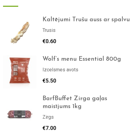
Kaltējumi Trušu auss ar spalvu
Trusis
€
0.60
Wolf’s menu Essential 800g
Izcelsmes avots
€
5.50
BarfBuffet Zirga gaļas
maisījums 1kg
Zirgs
€
7.00