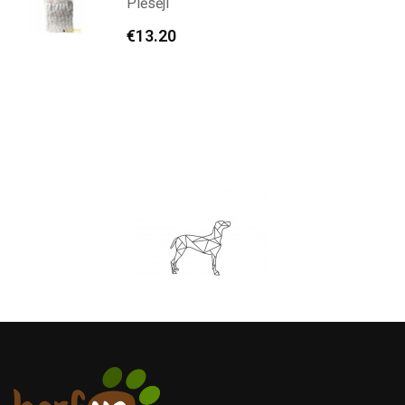
Plēsēji
€
13.20