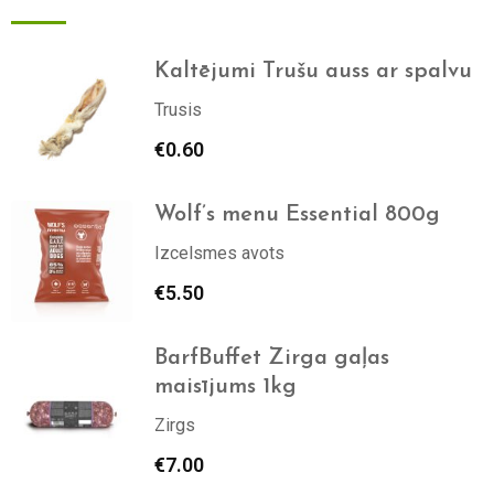
Kaltējumi Trušu auss ar spalvu
Trusis
€
0.60
Wolf’s menu Essential 800g
Izcelsmes avots
€
5.50
BarfBuffet Zirga gaļas
maisījums 1kg
Zirgs
€
7.00