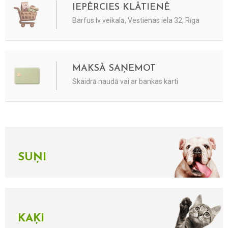
IEPĒRCIES KLĀTIENĒ
Barfus.lv veikalā, Vestienas iela 32, Rīga
MAKSĀ SAŅEMOT
Skaidrā naudā vai ar bankas karti
SUŅI
KAĶI