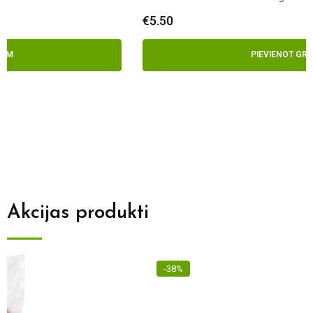
€
5.50
PIEVIENOT GROZAM
Akcijas produkti
-38%