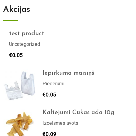
Akcijas
test product
Uncategorized
€
0.05
Iepirkuma maisiņš
Piederumi
€
0.05
Kaltējumi Cūkas āda 10g
Izcelsmes avots
€
0.09