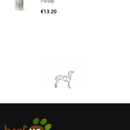
Plēsēji
€
13.20