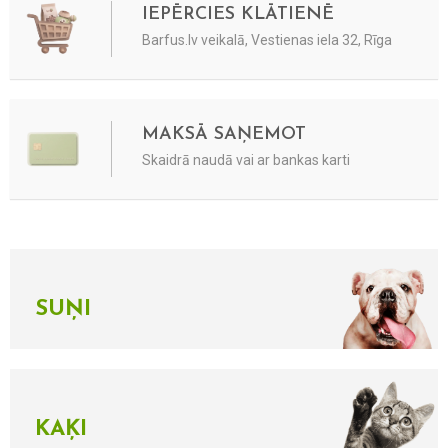
IEPĒRCIES KLĀTIENĒ
Barfus.lv veikalā, Vestienas iela 32, Rīga
MAKSĀ SAŅEMOT
Skaidrā naudā vai ar bankas karti
SUŅI
KAĶI