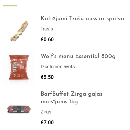
Kaltējumi Trušu auss ar spalvu
Trusis
€
0.60
Wolf’s menu Essential 800g
Izcelsmes avots
€
5.50
BarfBuffet Zirga gaļas
maisījums 1kg
Zirgs
€
7.00