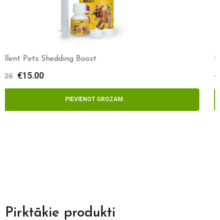
Max&Molly Soundshield™ CLASSIC
€
39.00
€
43.00
IZVĒLIETIES
Pirktākie produkti