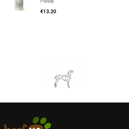
Plēsēji
€
13.20