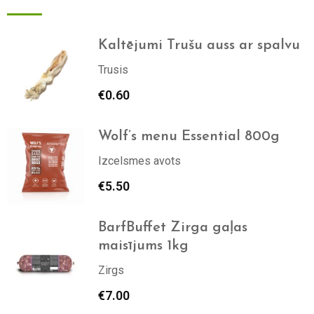
Kaltējumi Trušu auss ar spalvu
Trusis
€
0.60
Wolf’s menu Essential 800g
Izcelsmes avots
€
5.50
BarfBuffet Zirga gaļas
maisījums 1kg
Zirgs
€
7.00