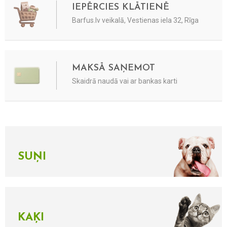
IEPĒRCIES KLĀTIENĒ
Barfus.lv veikalā, Vestienas iela 32, Rīga
MAKSĀ SAŅEMOT
Skaidrā naudā vai ar bankas karti
SUŅI
KAĶI