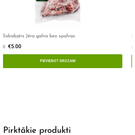
Do-Chef Olu masa
€
0.50
€
0.75
PIEVIENOT GROZAM
Pirktākie produkti