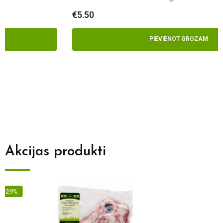
€
5.50
PIEVIENOT GROZAM
Akcijas produkti
-0%