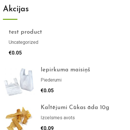
Akcijas
test product
Uncategorized
€
0.05
Iepirkuma maisiņš
Piederumi
€
0.05
Kaltējumi Cūkas āda 10g
Izcelsmes avots
€
0.09