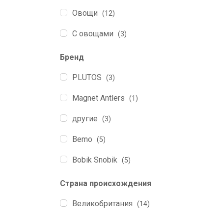
0.105
(2)
Овощи
(12)
0.140
(1)
С овощами
(3)
0.150
(4)
Цельная добыча
(2)
Бренд
0.150-0.220
(1)
PLUTOS
(3)
0.170
(1)
Magnet Antlers
(1)
0.180
(5)
другие
(3)
0.200
(8)
Bemo
(5)
0.250
(5)
Bobik Snobik
(5)
0.270
(1)
Chewllagen
(2)
Страна происхождения
0.500
(5)
DigDog
(8)
Великобритания
(14)
0.750
(1)