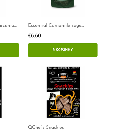
Curcuma
Essential Camomile sage
delights
€
6.60
В КОРЗИНУ
QChefs Snackies