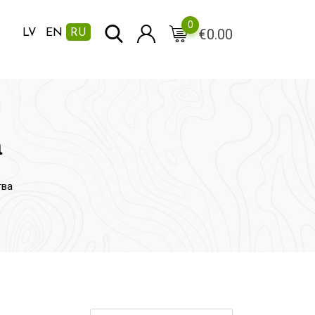
0
€
0.00
LV
EN
RU
а
тва