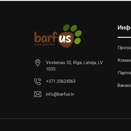
Сушеные деликатесы
(11)
WOOLF
(1)
Инф
Yora
(2)
Прогр
Коман
Vestienas 32, Rīga, Latvija, LV
1035
Партн
+371 25624363
Вакан
info@barfus.lv