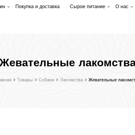
ин
Покупка и доставка
Сырое питание
О нас
Жевательные лакомств
авная
Товары
Собаки
Лакомства
Жевательные лакомс