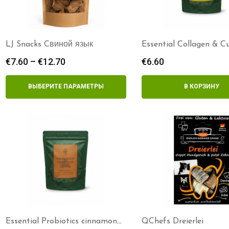
LJ Snacks Cвиной язык
Essential Collagen & 
delights
€
7.60
–
€
12.70
Диапазон
€
6.60
цен:
€7.60
ВЫБЕРИТЕ ПАРАМЕТРЫ
В КОРЗИНУ
–
€12.70
Essential Probiotics cinnamon
QChefs Dreierlei