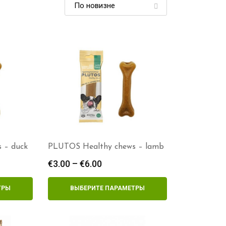
 – duck
PLUTOS Healthy chews – lamb
он
€
3.00
–
€
6.00
Диапазон
цен:
€3.00
ТРЫ
ВЫБЕРИТЕ ПАРАМЕТРЫ
–
€6.00