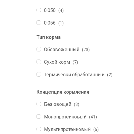
0.050
(4)
0.056
(1)
0.065
(5)
Тип корма
0.070
(4)
Обезвоженный
(23)
0.070-0.090
(1)
Сухой корм
(7)
0.075
(1)
Термически обработанный
(2)
0.090
(2)
Концепция кормления
0.090-0.100
(1)
Без овощей
(3)
0.090-0.120
(2)
Монопротеиновый
(41)
0.100
(18)
Мультипротеиновый
(5)