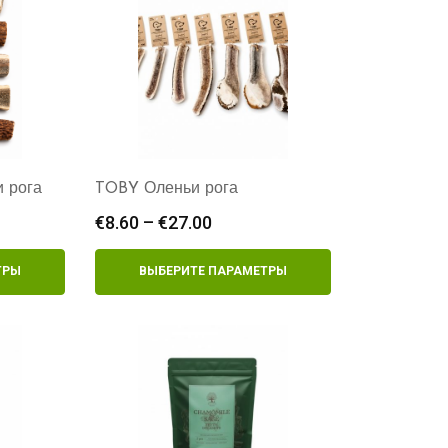
и рога
TOBY Оленьи рога
зон
€
8.60
–
€
27.00
Диапазон
цен:
€8.60
ТРЫ
ВЫБЕРИТЕ ПАРАМЕТРЫ
–
€27.00