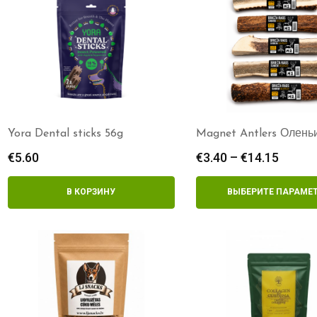
Yora Dental sticks 56g
Magnet Antlers Олень
€
5.60
€
3.40
–
€
14.15
Диапа
цен:
€3.40
В КОРЗИНУ
ВЫБЕРИТЕ ПАРАМЕ
–
€14.15