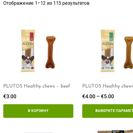
Отображение 1–
12
из 115 результатов
PLUTOS Healthy chews – beef
PLUTOS Healthy chews
€
3.00
€
4.00
–
€
5.00
Диапаз
цен:
€4.00
В КОРЗИНУ
ВЫБЕРИТЕ ПАРАМЕ
–
€5.00