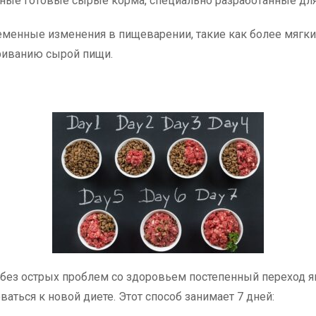
ые готовые сырые корма, специально разработанные для
енные изменения в пищеварении, такие как более мягкий 
риванию сырой пищи.
без острых проблем со здоровьем постепенный переход я
аться к новой диете. Этот способ занимает 7 дней: