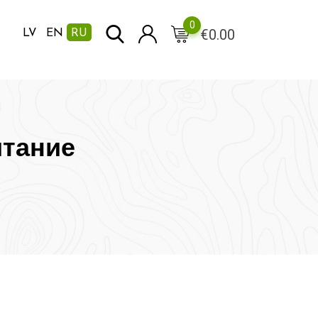
0
€
0.00
LV
EN
RU
итание
е