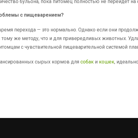
ичество бульона, пока питомец полностью не перейдет на
проблемы с пищеварением?
ремя перехода — это нормально. Однако если они продо
тому же методу, что и для привередливых животных. Удли
итомцам с чувствительной пищеварительной системой пла
лансированных сырых кормов для
собак
и
кошек
, идеальн