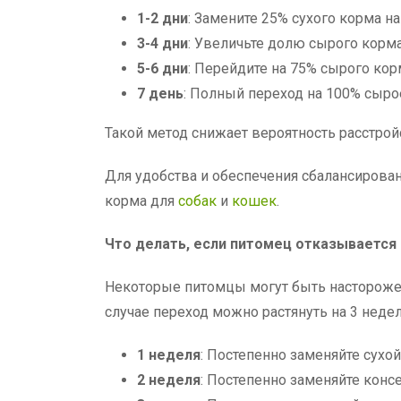
1-2 дни
: Замените 25% сухого корма н
3-4 дни
: Увеличьте долю сырого корм
5-6 дни
: Перейдите на 75% сырого кор
7 день
: Полный переход на 100% сыро
Такой метод снижает вероятность расстро
Для удобства и обеспечения сбалансиров
корма для
собак
и
кошек
.
Что делать, если питомец отказывается
Некоторые питомцы могут быть настороже
случае переход можно растянуть на 3 неде
1 неделя
: Постепенно заменяйте сух
2 неделя
: Постепенно заменяйте кон