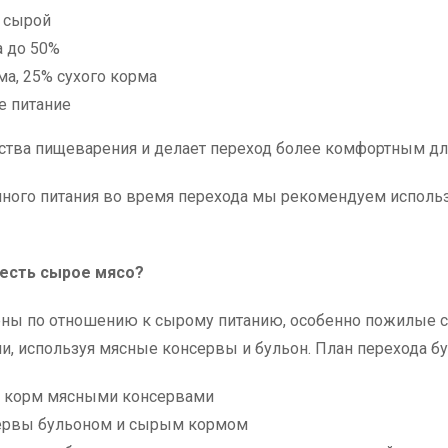
а сырой
а до 50%
ма, 25% сухого корма
е питание
йства пищеварения и делает переход более комфортным д
анного питания во время перехода мы рекомендуем испол
 есть сырое мясо?
ны по отношению к сырому питанию, особенно пожилые со
ли, используя мясные консервы и бульон. План перехода 
ой корм мясными консервами
сервы бульоном и сырым кормом