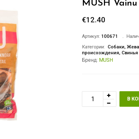
MUSH Vainu
€
12.40
Артикул:
100671
Налич
Категории:
Собаки
,
Жева
происхождения
,
Свинья
Бренд:
MUSH
В К