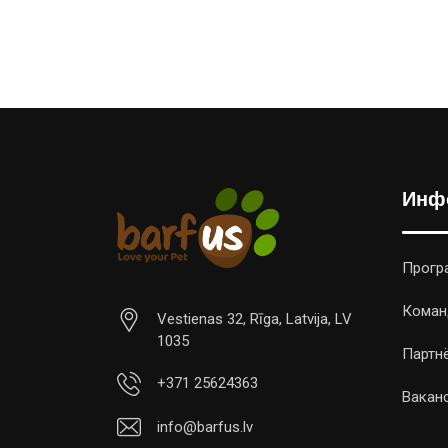
Инф
Прогр
Коман
Vestienas 32, Rīga, Latvija, LV
1035
Партн
+371 25624363
Вакан
info@barfus.lv