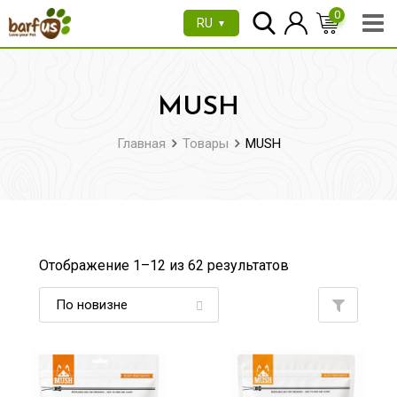
Перейти
0
RU
▼
к
содержимому
MUSH
Главная
Товары
MUSH
Отображение 1–
12
из 62 результатов