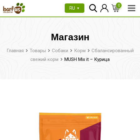
Перейти
0
RU
▼
к
содержимому
Магазин
Главная
Товары
Собаки
Корм
Сбалансированный
свежий корм
MUSH Mix it – Курица