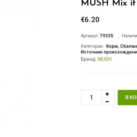
MUSH Mix it
€
6.20
Артикул:
79335
Наличи
Категории:
Корм
,
Сбалан
Источник происхожден
Бренд:
MUSH
В К