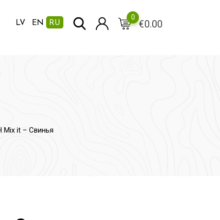
0
€
0.00
LV
EN
RU
Mix it – Свинья