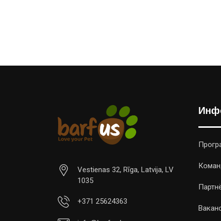
Инф
Прогр
Коман
Vestienas 32, Rīga, Latvija, LV
1035
Партн
+371 25624363
Вакан