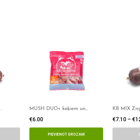
MUSH DUO+ kaķiem un
KB MIX Zir
kaķēniem
€
6.00
€
7.10
–
€
1
PIEVIENOT GROZAM