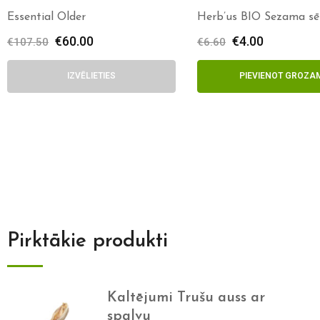
Essential Older
Herb’us BIO Sezama sēk
100ml
€
60.00
€
4.00
€
107.50
€
6.60
IZVĒLIETIES
PIEVIENOT GROZA
Pirktākie produkti
Kaltējumi Trušu auss ar
spalvu