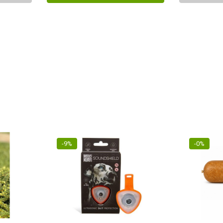
-9%
-0%