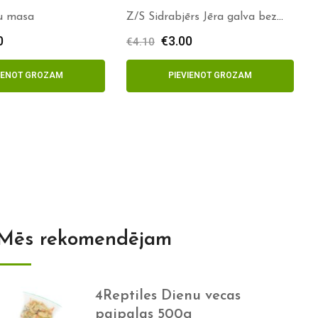
u masa
Z/S Sidrabjērs Jēra galva bez
spalvas 1/2
0
€
3.00
€
4.10
VIENOT GROZAM
PIEVIENOT GROZAM
Mēs rekomendējam
4Reptiles Dienu vecas
paipalas 500g