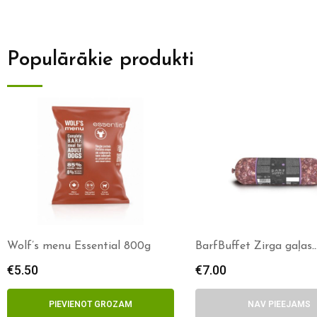
Populārākie produkti
Wolf’s menu Essential 800g
BarfBuffet Zirga gaļas
maisījums 1kg
€
5.50
€
7.00
PIEVIENOT GROZAM
NAV PIEEJAMS