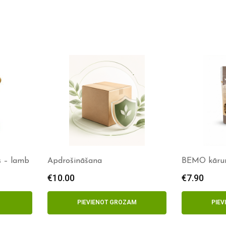
 – lamb
Apdrošināšana
BEMO kārumi
€
10.00
€
7.90
PIEVIENOT GROZAM
PIE