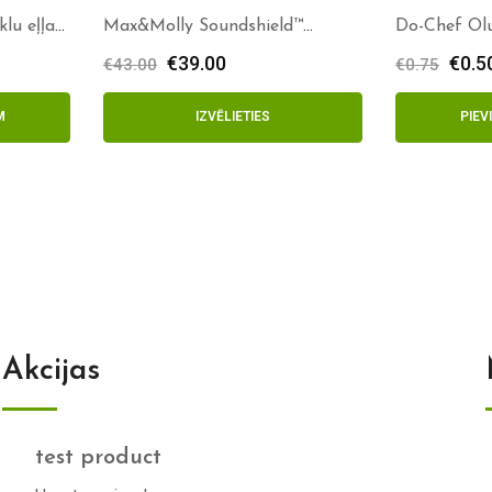
lu eļļa
Max&Molly Soundshield™
Do-Chef Ol
CLASSIC
€
39.00
€
0.5
€
43.00
€
0.75
M
IZVĒLIETIES
PIE
Akcijas
test product