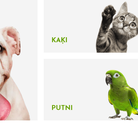
KAĶI
PUTNI