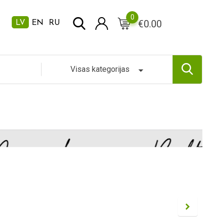
0
€
0.00
LV
EN
RU
Visas kategorijas