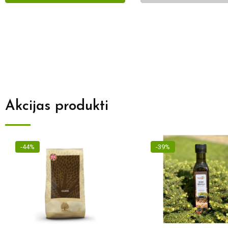
Akcijas produkti
-44%
-39%