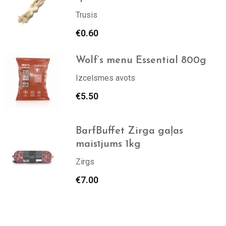
Trusis
€
0.60
Wolf’s menu Essential 800g
Izcelsmes avots
€
5.50
BarfBuffet Zirga gaļas
maisījums 1kg
Zirgs
€
7.00