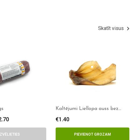
Skatīt visus
gs
Kaltējumi Liellopa auss bez
spalvas
2.70
€
1.40
IZVĒLIETIES
PIEVIENOT GROZAM