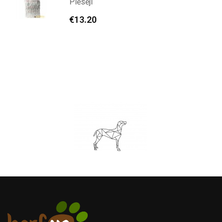
Plēsēji
€
13.20