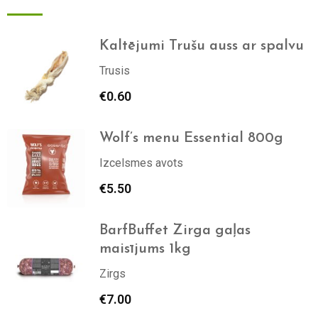
Kaltējumi Trušu auss ar spalvu
Trusis
€
0.60
Wolf’s menu Essential 800g
Izcelsmes avots
€
5.50
BarfBuffet Zirga gaļas
maisījums 1kg
Zirgs
€
7.00