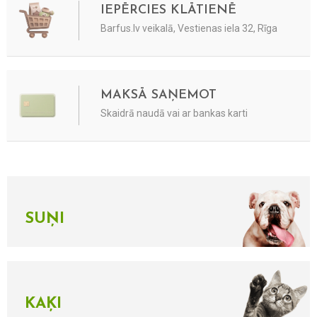
IEPĒRCIES KLĀTIENĒ
Barfus.lv veikalā, Vestienas iela 32, Rīga
MAKSĀ SAŅEMOT
Skaidrā naudā vai ar bankas karti
SUŅI
KAĶI