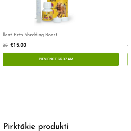
Max&Molly Soundshield™ CLASSIC
€
39.00
€
43.00
IZVĒLIETIES
Pirktākie produkti