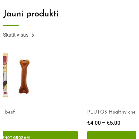
Jauni produkti
Skatīt visus
PLUTOS Healthy chews – duck
€
4.00
–
€
5.00
IZVĒLIETIES