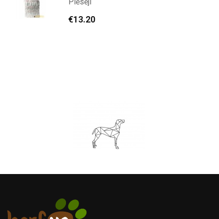
Plēsēji
€
13.20