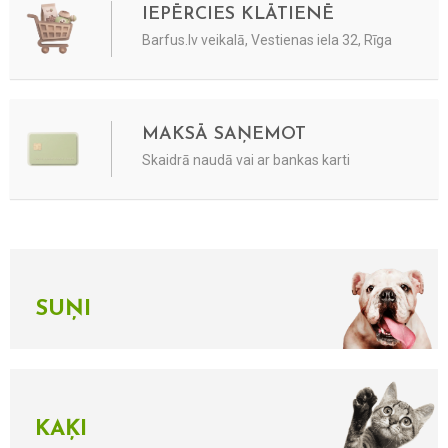
IEPĒRCIES KLĀTIENĒ
Barfus.lv veikalā, Vestienas iela 32, Rīga
MAKSĀ SAŅEMOT
Skaidrā naudā vai ar bankas karti
SUŅI
KAĶI