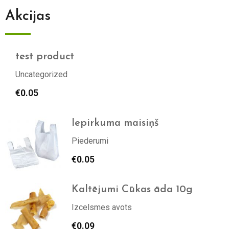
Akcijas
test product
Uncategorized
€
0.05
Iepirkuma maisiņš
Piederumi
€
0.05
Kaltējumi Cūkas āda 10g
Izcelsmes avots
€
0.09