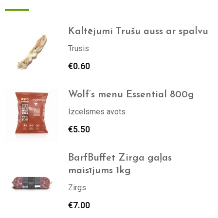
Kaltējumi Trušu auss ar spalvu
Trusis
€
0.60
Wolf’s menu Essential 800g
Izcelsmes avots
€
5.50
BarfBuffet Zirga gaļas
maisījums 1kg
Zirgs
€
7.00