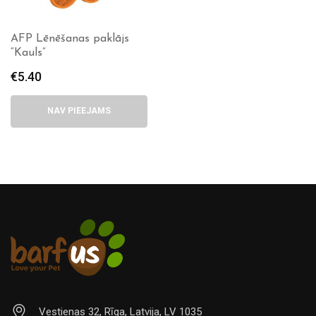
AFP Lēnēšanas paklājs
“Kauls”
€
5.40
NAV PIEEJAMS
Vestienas 32, Rīga, Latvija, LV 1035