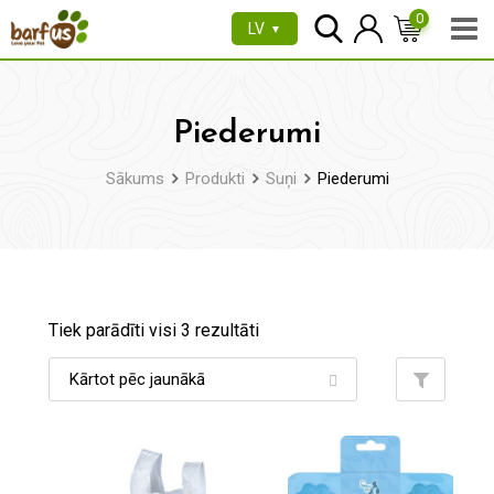
Pāriet
0
LV
▼
uz
saturu
Piederumi
Sākums
Produkti
Suņi
Piederumi
Tiek parādīti visi 3 rezultāti