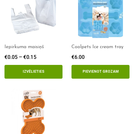
Iepirkuma maisiņš
Coolpets Ice cream tray
€
0.05
–
€
0.15
Price
€
6.00
range:
€0.05
IZVĒLIETIES
PIEVIENOT GROZAM
through
€0.15