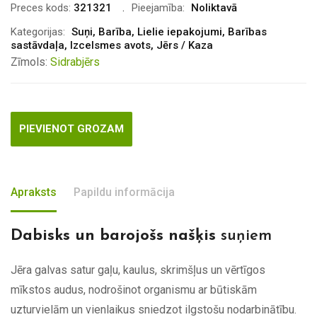
was:
is:
Preces kods:
321321
Pieejamība:
Noliktavā
€7.00.
€5.00.
Kategorijas:
Suņi
,
Barība
,
Lielie iepakojumi
,
Barības
sastāvdaļa
,
Izcelsmes avots
,
Jērs / Kaza
Zīmols:
Sidrabjērs
PIEVIENOT GROZAM
Apraksts
Papildu informācija
Dabisks un barojošs našķis
suņiem
Jēra galvas satur gaļu, kaulus, skrimšļus un vērtīgos
mīkstos audus, nodrošinot organismu ar būtiskām
uzturvielām un vienlaikus sniedzot ilgstošu nodarbinātību.