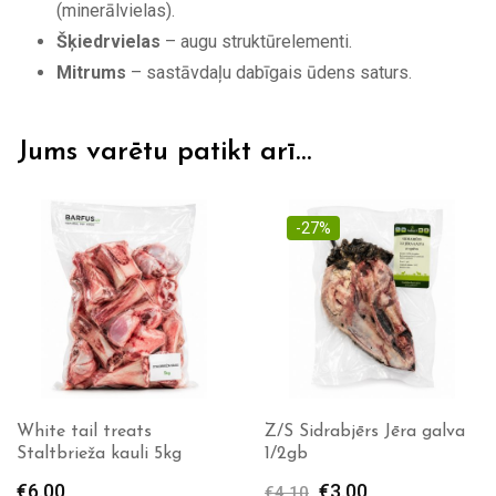
(minerālvielas).
Šķiedrvielas
– augu struktūrelementi.
Mitrums
– sastāvdaļu dabīgais ūdens saturs.
Jums varētu patikt arī…
-27%
White tail treats
Z/S Sidrabjērs Jēra galva
Staltbrieža kauli 5kg
1/2gb
€
6.00
Original
€
3.00
Current
€
4.10