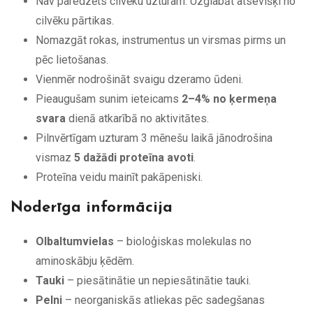
Nav paredzēts cilvēku uzturam. Uzglabāt atsevišķi no
cilvēku pārtikas.
Nomazgāt rokas, instrumentus un virsmas pirms un
pēc lietošanas.
Vienmēr nodrošināt svaigu dzeramo ūdeni.
Pieaugušam sunim ieteicams
2–4% no ķermeņa
svara
dienā atkarībā no aktivitātes.
Pilnvērtīgam uzturam 3 mēnešu laikā jānodrošina
vismaz
5 dažādi proteīna avoti
.
Proteīna veidu mainīt pakāpeniski.
Noderīga informācija
Olbaltumvielas
– bioloģiskas molekulas no
aminoskābju ķēdēm.
Tauki
– piesātinātie un nepiesātinātie tauki.
Pelni
– neorganiskās atliekas pēc sadegšanas