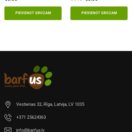
price
price
was:
is:
PIEVIENOT GROZAM
PIEVIENOT GROZAM
€4.10.
€3.00.
Vestienas 32, Rīga, Latvija, LV 1035
+371 25624363
info@barfus.lv