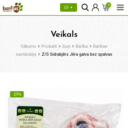
Pāriet
0
LV
▼
uz
saturu
Veikals
Sākums
Produkti
Suņi
Barība
Barības
sastāvdaļa
Z/S Sidrabjērs Jēra galva bez spalvas
-29%