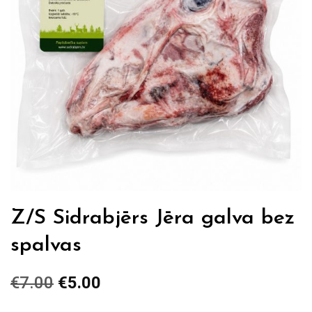
Z/S Sidrabjērs Jēra galva bez
spalvas
€
7.00
Original
€
5.00
Current
price
price