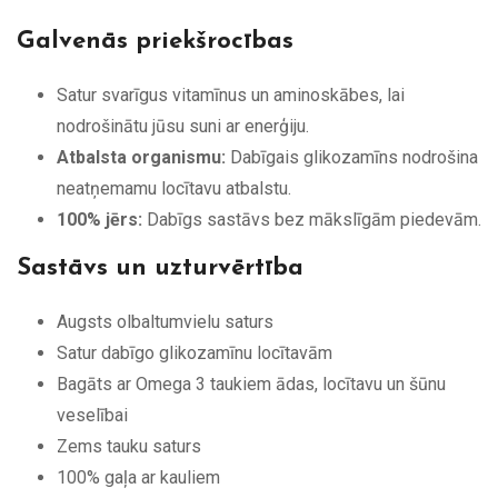
Galvenās priekšrocības
Satur svarīgus vitamīnus un aminoskābes, lai
nodrošinātu jūsu suni ar enerģiju.
Atbalsta organismu:
Dabīgais glikozamīns nodrošina
neatņemamu locītavu atbalstu.
100% jērs:
Dabīgs sastāvs bez mākslīgām piedevām.
Sastāvs un uzturvērtība
Augsts olbaltumvielu saturs
Satur dabīgo glikozamīnu locītavām
Bagāts ar Omega 3 taukiem ādas, locītavu un šūnu
veselībai
Zems tauku saturs
100% gaļa ar kauliem