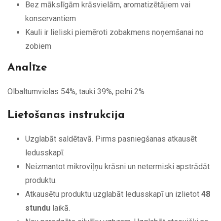
Bez mākslīgām krāsvielām, aromatizētājiem vai
konservantiem
Kauli ir lieliski piemēroti zobakmens noņemšanai no
zobiem
Analīze
Olbaltumvielas 54%, tauki 39%, pelni 2%
Lietošanas instrukcija
Uzglabāt saldētavā. Pirms pasniegšanas atkausēt
ledusskapī.
Neizmantot mikroviļņu krāsni un netermiski apstrādāt
produktu.
Atkausētu produktu uzglabāt ledusskapī un izlietot
48
stundu
laikā.