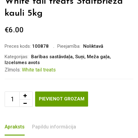
White tail treats Staltbrieža
kauli 5kg
€
6.00
Preces kods:
100878
Pieejamība:
Noliktavā
Kategorijas:
Barības sastāvdaļa
,
Suņi
,
Meža gaļa
,
Izcelsmes avots
Zīmols:
White tail treats
PIEVIENOT GROZAM
Apraksts
Papildu informācija