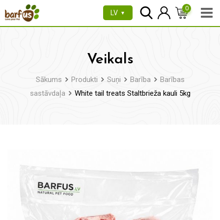
Pāriet
0
LV
▼
uz
saturu
Veikals
Sākums
Produkti
Suņi
Barība
Barības
sastāvdaļa
White tail treats Staltbrieža kauli 5kg