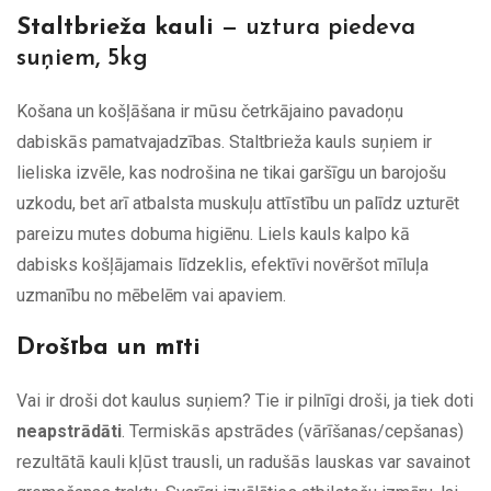
Staltbrieža kauli
— uztura piedeva
suņiem, 5kg
Košana un košļāšana ir mūsu četrkājaino pavadoņu
dabiskās pamatvajadzības. Staltbrieža kauls suņiem ir
lieliska izvēle, kas nodrošina ne tikai garšīgu un barojošu
uzkodu, bet arī atbalsta muskuļu attīstību un palīdz uzturēt
pareizu mutes dobuma higiēnu. Liels kauls kalpo kā
dabisks košļājamais līdzeklis, efektīvi novēršot mīluļa
uzmanību no mēbelēm vai apaviem.
Drošība un mīti
Vai ir droši dot kaulus suņiem? Tie ir pilnīgi droši, ja tiek doti
neapstrādāti
. Termiskās apstrādes (vārīšanas/cepšanas)
rezultātā kauli kļūst trausli, un radušās lauskas var savainot