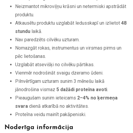
Neizmantot mikroviļņu krāsni un netermiski apstrādāt
produktu.
Atkausētu produktu uzglabāt ledusskapī un izlietot
48
stundu
laikā.
Nav paredzēts cilvēku uzturam.
Nomazgāt rokas, instrumentus un virsmas pirms un
pēc lietošanas.
Uzglabāt atsevišķi no cilvēku pārtikas.
Vienmēr nodrošināt svaigu dzeramo ūdeni.
Pilnvērtīgam uzturam sunim 3 mēnešu laikā
jānodrošina vismaz
5 dažādi proteīna avoti
.
Pieaugušam sunim ieteicams
2–4% no ķermeņa
svara
dienā atkarībā no aktivitātes.
Proteīna veidu mainīt pakāpeniski.
Noderīga informācija