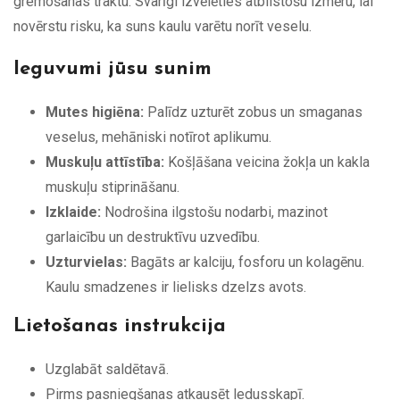
gremošanas traktu. Svarīgi izvēlēties atbilstošu izmēru, lai
novērstu risku, ka suns kaulu varētu norīt veselu.
Ieguvumi jūsu sunim
Mutes higiēna:
Palīdz uzturēt zobus un smaganas
veselus, mehāniski notīrot aplikumu.
Muskuļu attīstība:
Košļāšana veicina žokļa un kakla
muskuļu stiprināšanu.
Izklaide:
Nodrošina ilgstošu nodarbi, mazinot
garlaicību un destruktīvu uzvedību.
Uzturvielas:
Bagāts ar kalciju, fosforu un kolagēnu.
Kaulu smadzenes ir lielisks dzelzs avots.
Lietošanas instrukcija
Uzglabāt saldētavā.
Pirms pasniegšanas atkausēt ledusskapī.