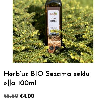
Herb’us BIO Sezama sēklu
eļļa 100ml
€
6.60
Original
€
4.00
Current
price
price