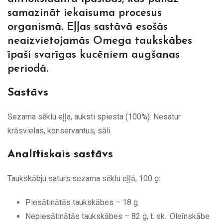
samazināt iekaisuma procesus
organismā. Eļļas sastāvā esošās
neaizvietojamās Omega taukskābes
īpaši svarīgas kucēniem augšanas
periodā.
Sastāvs
Sezama sēklu eļļa, auksti spiesta (100%). Nesatur
krāsvielas, konservantus, sāli.
Analītiskais sastāvs
Taukskābju saturs sezama sēklu eļļā, 100 g:
Piesātinātās taukskābes – 18 g
Nepiesātinātās taukskābes – 82 g, t. sk.: Oleīnskābe