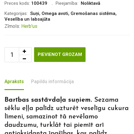
was:
is:
Preces kods:
100439
Pieejamība:
Noliktavā
€6.60.
€4.00.
Kategorijas:
Suņi
,
Omega avoti
,
Gremošanas sistēma
,
Veselība un labsajūta
Zīmols:
Herb'us
PIEVIENOT GROZAM
Apraksts
Papildu informācija
Barības sastāvdaļa suņiem.
Sezama
sēklu eļļa palīdz uzturēt veselīgu cukura
līmeni, samazinot tā nevēlamo
daudzumu, turklāt tai piemīt arī
antioksidanta īpašības, kas palīdz