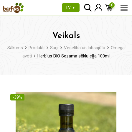
Pāriet
0
LV
▼
uz
saturu
Veikals
Sākums
Produkti
Suņi
Veselība un labsajūta
Omega
avoti
Herb’us BIO Sezama sēklu eļļa 100ml
-39%