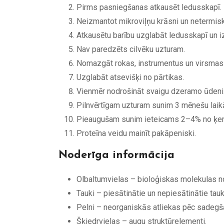
Pirms pasniegšanas atkausēt ledusskapī.
Neizmantot mikroviļņu krāsni un netermisk
Atkausētu barību uzglabāt ledusskapī un izl
Nav paredzēts cilvēku uzturam.
Nomazgāt rokas, instrumentus un virsmas 
Uzglabāt atsevišķi no pārtikas.
Vienmēr nodrošināt svaigu dzeramo ūdeni
Pilnvērtīgam uzturam sunim 3 mēnešu laikā
Pieaugušam sunim ieteicams 2–4% no ķerme
Proteīna veidu mainīt pakāpeniski.
Noderīga informācija
Olbaltumvielas – bioloģiskas molekulas 
Tauki – piesātinātie un nepiesātinātie tauk
Pelni – neorganiskās atliekas pēc sadegš
Šķiedrvielas – augu struktūrelementi.