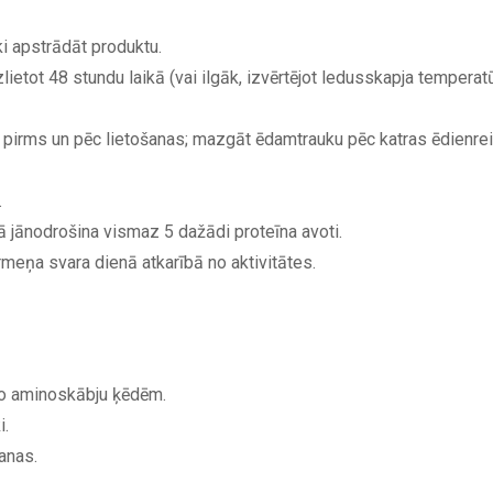
i apstrādāt produktu.
ietot 48 stundu laikā (vai ilgāk, izvērtējot ledusskapja temperatū
pirms un pēc lietošanas; mazgāt ēdamtrauku pēc katras ēdienre
.
 jānodrošina vismaz 5 dažādi proteīna avoti.
ņa svara dienā atkarībā no aktivitātes.
no aminoskābju ķēdēm.
i.
anas.