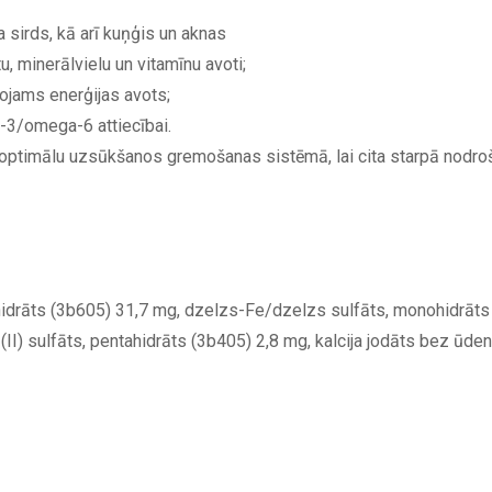
a sirds, kā arī kuņģis un aknas
tu, minerālvielu un vitamīnu avoti;
ojams enerģijas avots;
-3/omega-6 attiecībai.
ātu optimālu uzsūkšanos gremošanas sistēmā, lai cita starpā nodroš
hidrāts (3b605) 31,7 mg, dzelzs-Fe/dzelzs sulfāts, monohidrāt
 (II) sulfāts, pentahidrāts (3b405) 2,8 mg, kalcija jodāts bez ūd