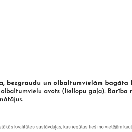
ama, bezgraudu un olbaltumvielām bagāta
olbaltumvielu avots (liellopu gaļa). Barība 
nātājus.
stākās kvalitātes sastāvdaļas, kas iegūtas tieši no vietējām kau