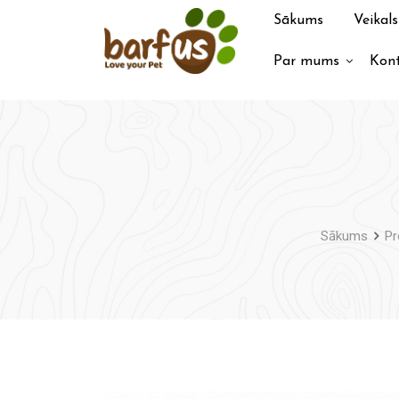
Pāriet
Sākums
Veikals
uz
saturu
Par mums
Kont
Sākums
Pr