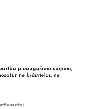
 barība pieaugušiem suņiem
,
nesatur ne krāsvielas, ne
tuvēm un ietver: