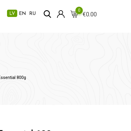
0
€
0.00
LV
EN
RU
ssential 800g