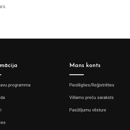
rs.
rmācija
Mans konts
tavu programma
Pieslēgties/Reģistrēties
da
Vēlamo preču saraksts
i
Pasūtījumu vēsture
ces