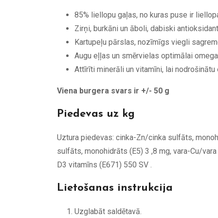
85% liellopu gaļas, no kuras puse ir liellop
Zirņi, burkāni un āboli, dabiski antioksidan
Kartupeļu pārslas, nozīmīgs viegli sagrem
Augu eļļas un smērvielas optimālai omega
Attīrīti minerāli un vitamīni, lai nodrošin
Viena burgera svars ir +/- 50 g
Piedevas uz kg
Uztura piedevas: cinka-Zn/cinka sulfāts, mono
sulfāts, monohidrāts (E5) 3 ,8 mg, vara-Cu/vara
D3 vitamīns (E671) 550 SV .
Lietošanas instrukcija
Uzglabāt saldētavā.