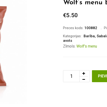
Wolf’s menu 
€
5.50
Preces kods:
100882
P
Kategorijas:
Barība
,
Sabal
avots
Zīmols:
Wolf's menu
PIE