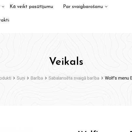
Kā veikt pasūtījumu
Par svaigbarošanu
akti
Veikals
odukti
Suņi
Barība
Sabalansēta svaigā barība
Wolf’s menu E