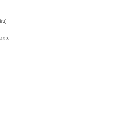
ru).
izes.