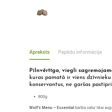
Apraksts
Papildu informācija
Pilnvērtīga, viegli sagremoj
kuras pamatā ir viens dzīvnieku 
konservantus, ne garšas pastipri
800g
Wolf’s Menu – Essential
barība satur tikai aug