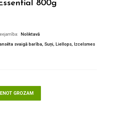
Essential 800g
ieejamība:
Noliktavā
ansēta svaigā barība
,
Suņi
,
Liellops
,
Izcelsmes
VIENOT GROZAM