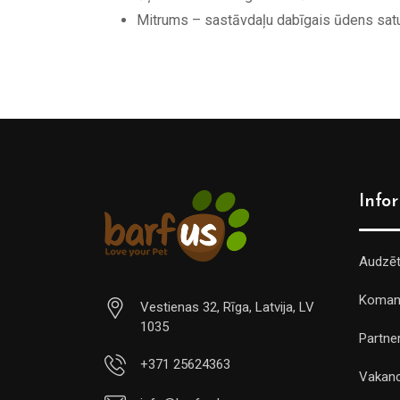
Mitrums – sastāvdaļu dabīgais ūdens satu
Info
Audzē
Koman
Vestienas 32, Rīga, Latvija, LV
1035
Partner
+371 25624363
Vakan