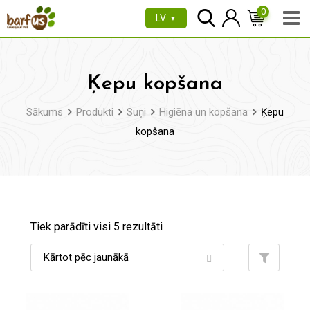
Pāriet
0
LV
▼
uz
saturu
Ķepu kopšana
Sākums
Produkti
Suņi
Higiēna un kopšana
Ķepu
kopšana
Tiek parādīti visi 5 rezultāti