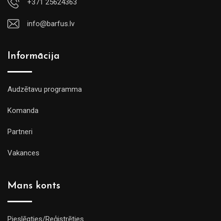
+371 25624363
info@barfus.lv
Informācija
Audzētavu programma
Komanda
Partneri
Vakances
Mans konts
Pieslēgties/Reģistrēties