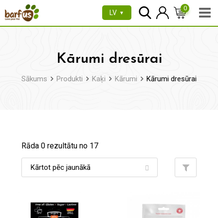
Pāriet
0
LV
▼
uz
saturu
Kārumi dresūrai
Sākums
Produkti
Kaķi
Kārumi
Kārumi dresūrai
Rāda 0 rezultātu no 17