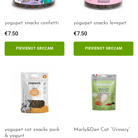
yogupet snacks confetti
yogupet snacks lovepet
€
7.50
€
7.50
PIEVIENOT GROZAM
PIEVIENOT GROZAM
yogupet cat snacks pork
Marly&Dan Cat “Urinary”
& yogurt