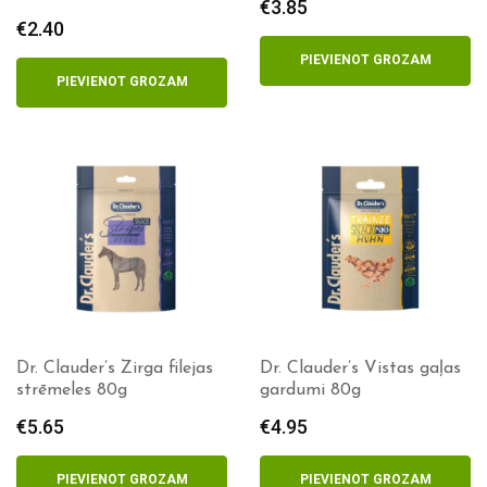
€
3.85
€
2.40
PIEVIENOT GROZAM
PIEVIENOT GROZAM
Dr. Clauder’s Zirga filejas
Dr. Clauder’s Vistas gaļas
strēmeles 80g
gardumi 80g
€
5.65
€
4.95
PIEVIENOT GROZAM
PIEVIENOT GROZAM