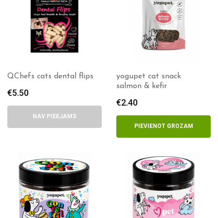
QChefs cats dental flips
yogupet cat snack
salmon & kefir
€
5.50
€
2.40
NAV PIEEJAMS
PIEVIENOT GROZAM