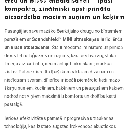
ērču un blusu atbaidīšanai — Īpaši
kompakta, zinātniski apstiprināta
aizsardzība maziem suņiem un kaķiem
Pasargājiet savu mazāko četrkājaino draugu no bīstamiem
parazītiem ar
Soundshield™ MINI ultraskaņas ierīci ērču
un blusu atbaidīšanai
! Šis ir moderns, miniatūrs un pilnībā
drošs tehnoloģiskais risinājums, kas piedāvā augstākā
līmeņa aizsardzību, neizmantojot toksiskas ķīmiskas
vielas. Pateicoties tās īpaši kompaktajam dizainam un
niecīgajam svaram, šī ierīce ir ideāli piemērota tieši mazo
šķirņu suņiem, kucēniem, kaķēniem un pieaugušiem kaķiem,
nodrošinot viņiem maksimālu komfortu un drošību katrā
pastaigā.
Ierīces efektivitātes pamatā ir progresīva ultraskaņas
tehnoloģija, kas izstaro augstas frekvences akustiskos