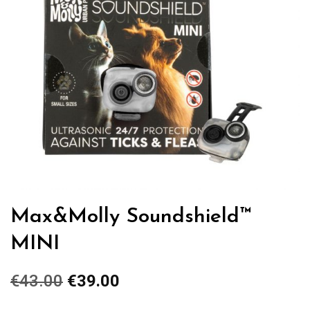
Max&Molly Soundshield™
MINI
€
43.00
Original
€
39.00
Current
price
price