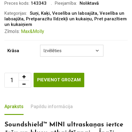
was:
is:
Preces kods:
143343
Pieejamība:
Noliktavā
€43.00.
€39.00.
Kategorijas:
Suņi
,
Kaķi
,
Veselība un labsajūta
,
Veselība un
labsajūta
,
Pretparazītu līdzekļi un kukaiņu
,
Pret parazītiem
un kukaiņiem
Zīmols:
Max&Molly
Krāsa
PIEVIENOT GROZAM
Apraksts
Papildu informācija
Soundshield™ MINI ultraskaņas ierīce