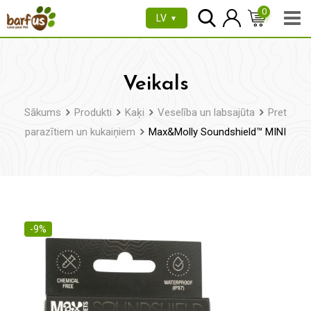
Pāriet
0
LV
▼
uz
saturu
Veikals
Sākums
Produkti
Kaķi
Veselība un labsajūta
Pret
parazītiem un kukaiņiem
Max&Molly Soundshield™ MINI
-9%