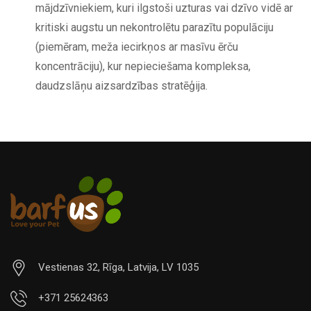
mājdzīvniekiem, kuri ilgstoši uzturas vai dzīvo vidē ar
kritiski augstu un nekontrolētu parazītu populāciju
(piemēram, meža iecirkņos ar masīvu ērču
koncentrāciju), kur nepieciešama kompleksa,
daudzslāņu aizsardzības stratēģija.
Vestienas 32, Rīga, Latvija, LV 1035
+371 25624363