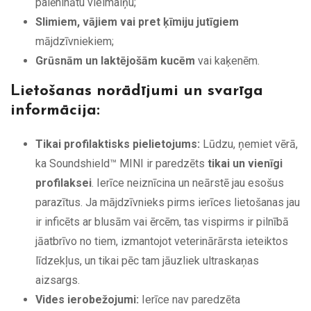
palēninātu vielmaiņu;
Slimiem, vājiem vai pret ķīmiju jutīgiem
mājdzīvniekiem;
Grūsnām un laktējošām kucēm
vai kaķenēm.
Lietošanas norādījumi un svarīga
informācija:
Tikai profilaktisks pielietojums:
Lūdzu, ņemiet vērā,
ka Soundshield™ MINI ir paredzēts
tikai un vienīgi
profilaksei
. Ierīce neiznīcina un neārstē jau esošus
parazītus. Ja mājdzīvnieks pirms ierīces lietošanas jau
ir inficēts ar blusām vai ērcēm, tas vispirms ir pilnībā
jāatbrīvo no tiem, izmantojot veterinārārsta ieteiktos
līdzekļus, un tikai pēc tam jāuzliek ultraskaņas
aizsargs.
Vides ierobežojumi:
Ierīce nav paredzēta