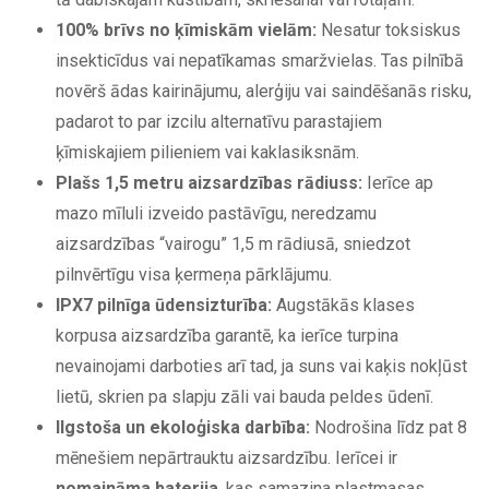
100% brīvs no ķīmiskām vielām:
Nesatur toksiskus
insekticīdus vai nepatīkamas smaržvielas. Tas pilnībā
novērš ādas kairinājumu, alerģiju vai saindēšanās risku,
padarot to par izcilu alternatīvu parastajiem
ķīmiskajiem pilieniem vai kaklasiksnām.
Plašs 1,5 metru aizsardzības rādiuss:
Ierīce ap
mazo mīluli izveido pastāvīgu, neredzamu
aizsardzības “vairogu” 1,5 m rādiusā, sniedzot
pilnvērtīgu visa ķermeņa pārklājumu.
IPX7 pilnīga ūdensizturība:
Augstākās klases
korpusa aizsardzība garantē, ka ierīce turpina
nevainojami darboties arī tad, ja suns vai kaķis nokļūst
lietū, skrien pa slapju zāli vai bauda peldes ūdenī.
Ilgstoša un ekoloģiska darbība:
Nodrošina līdz pat 8
mēnešiem nepārtrauktu aizsardzību. Ierīcei ir
nomaināma baterija
, kas samazina plastmasas