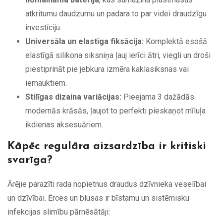
atkritumu daudzumu un padara to par videi draudzīgu
investīciju.
Universāla un elastīga fiksācija:
Komplektā esošā
elastīgā silikona siksniņa ļauj ierīci ātri, viegli un droši
piestiprināt pie jebkura izmēra kaklasiksnas vai
iemauktiem.
Stilīgas dizaina variācijas:
Pieejama 3 dažādās
modernās krāsās, ļaujot to perfekti pieskaņot mīluļa
ikdienas aksesuāriem.
Kāpēc regulāra aizsardzība ir kritiski
svarīga?
Ārējie parazīti rada nopietnus draudus dzīvnieka veselībai
un dzīvībai. Ērces un blusas ir bīstamu un sistēmisku
infekcijas slimību pārnēsātāji: