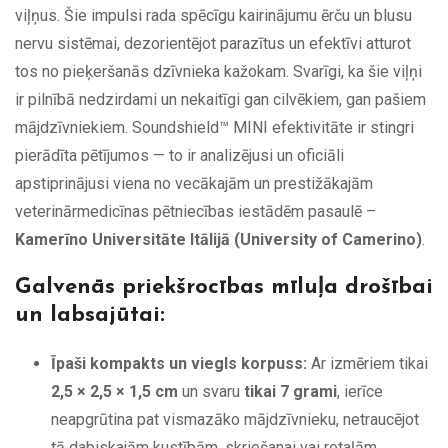
viļņus. Šie impulsi rada spēcīgu kairinājumu ērču un blusu
nervu sistēmai, dezorientējot parazītus un efektīvi atturot
tos no pieķeršanās dzīvnieka kažokam. Svarīgi, ka šie viļņi
ir pilnībā nedzirdami un nekaitīgi gan cilvēkiem, gan pašiem
mājdzīvniekiem. Soundshield™ MINI efektivitāte ir stingri
pierādīta pētījumos — to ir analizējusi un oficiāli
apstiprinājusi viena no vecākajām un prestižākajām
veterinārmedicīnas pētniecības iestādēm pasaulē –
Kamerīno Universitāte Itālijā (University of Camerino)
.
Galvenās priekšrocības mīluļa drošībai
un labsajūtai:
Īpaši kompakts un viegls korpuss:
Ar izmēriem tikai
2,5 × 2,5 × 1,5 cm
un svaru
tikai 7 grami
, ierīce
neapgrūtina pat vismazāko mājdzīvnieku, netraucējot
tā dabiskajām kustībām, skriešanai vai rotaļām.