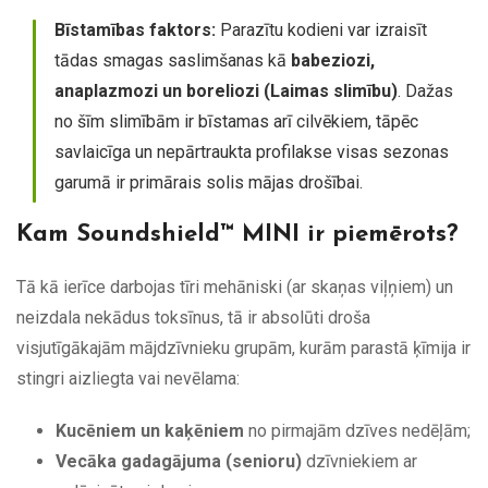
Bīstamības faktors:
Parazītu kodieni var izraisīt
tādas smagas saslimšanas kā
babeziozi,
anaplazmozi un boreliozi (Laimas slimību)
. Dažas
no šīm slimībām ir bīstamas arī cilvēkiem, tāpēc
savlaicīga un nepārtraukta profilakse visas sezonas
garumā ir primārais solis mājas drošībai.
Kam Soundshield™ MINI ir piemērots?
Tā kā ierīce darbojas tīri mehāniski (ar skaņas viļņiem) un
neizdala nekādus toksīnus, tā ir absolūti droša
visjutīgākajām mājdzīvnieku grupām, kurām parastā ķīmija ir
stingri aizliegta vai nevēlama:
Kucēniem un kaķēniem
no pirmajām dzīves nedēļām;
Vecāka gadagājuma (senioru)
dzīvniekiem ar