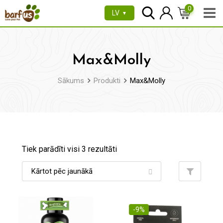
Pāriet
0
LV
▼
uz
saturu
Max&Molly
Sākums
Produkti
Max&Molly
Tiek parādīti visi 3 rezultāti
-9%