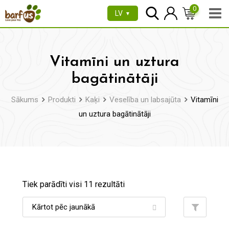
Pāriet
0
LV
▼
uz
saturu
Vitamīni un uztura
bagātinātāji
Sākums
Produkti
Kaķi
Veselība un labsajūta
Vitamīni
un uztura bagātinātāji
Tiek parādīti visi 11 rezultāti