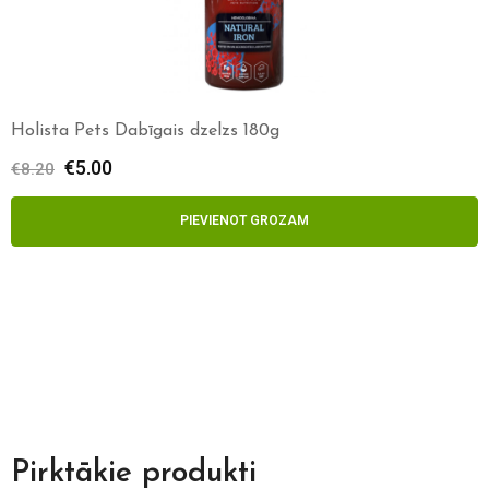
Z/S Sidrabjērs Jēra galva bez spalvas 1/2
€
3.00
€
4.10
PIEVIENOT GROZAM
Pirktākie produkti