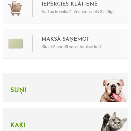
IEPĒRCIES KLĀTIENĒ
Barfus.lv veikalā, Vestienas iela 32, Rīga
MAKSĀ SAŅEMOT
Skaidrā naudā vai ar bankas karti
SUŅI
KAĶI