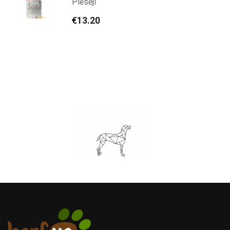
Plēsēji
€
13.20