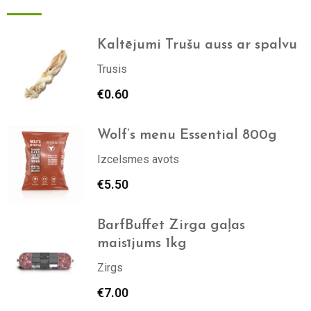
Kaltējumi Trušu auss ar spalvu
Trusis
€
0.60
Wolf’s menu Essential 800g
Izcelsmes avots
€
5.50
BarfBuffet Zirga gaļas
maisījums 1kg
Zirgs
€
7.00