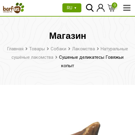
Перейти
0
RU
▼
к
содержимому
Магазин
Главная
Товары
Собаки
Лакомства
Натуральные
сушёные лакомства
Сушеные деликатесы Говяжьи
копыт