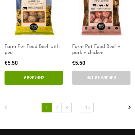
Farm Pet Food Beef with
Farm Pet Food Beef +
pea
pork + chicken
€
5.50
€
5.50
В КОРЗИНУ
НЕТ В НАЛИЧИИ
1
2
3
...
16