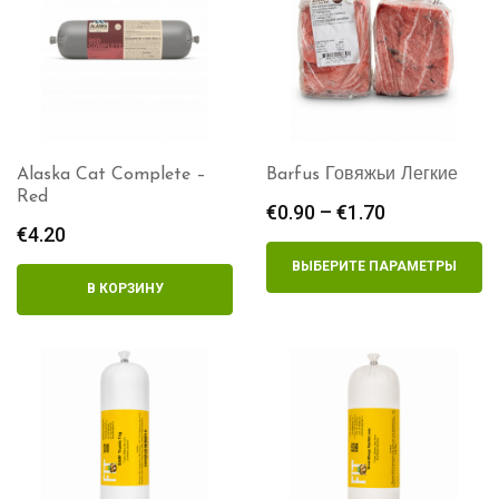
Alaska Cat Complete –
Barfus Говяжьи Легкие
Red
€
0.90
–
€
1.70
Диапазон
€
4.20
цен:
€0.90
ВЫБЕРИТЕ ПАРАМЕТРЫ
–
В КОРЗИНУ
€1.70