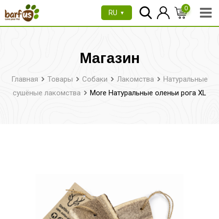
Перейти
0
RU
▼
к
содержимому
Магазин
Главная
Товары
Собаки
Лакомства
Натуральные
сушёные лакомства
More Натуральные оленьи рога XL