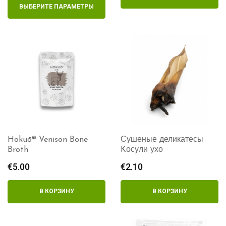
€3.40
–
ВЫБЕРИТЕ ПАРАМЕТРЫ
–
€27.00
€14.15
Hokuō® Venison Bone
Сушеные деликатесы
Broth
Kосули ухо
€
5.00
€
2.10
В КОРЗИНУ
В КОРЗИНУ