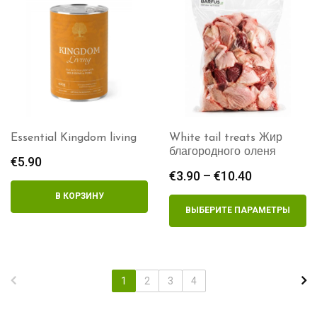
Essential Kingdom living
White tail treats Жир
благородного оленя
€
5.90
€
3.90
–
€
10.40
Диапазон
цен:
В КОРЗИНУ
€3.90
ВЫБЕРИТЕ ПАРАМЕТРЫ
–
€10.40
1
2
3
4