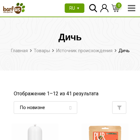
Перейти
0
RU
▼
к
содержимому
Дичь
Главная
Товары
Источник происхождения
Дичь
Отображение 1–
12
из 41 результата