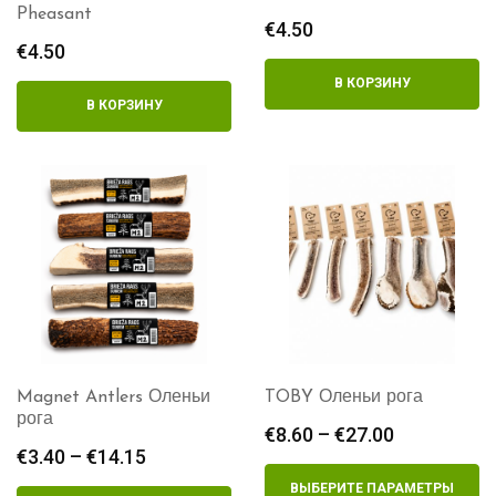
Pheasant
€
4.50
€
4.50
В КОРЗИНУ
В КОРЗИНУ
Magnet Antlers Оленьи
TOBY Оленьи рога
рога
€
8.60
–
€
27.00
Диапазон
€
3.40
–
€
14.15
Диапазон
цен:
цен:
€8.60
ВЫБЕРИТЕ ПАРАМЕТРЫ