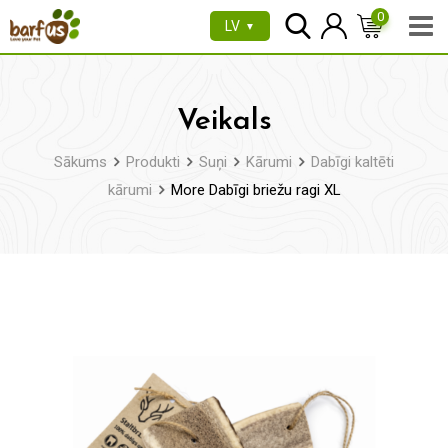
Pāriet
0
LV
▼
uz
saturu
Veikals
Sākums
Produkti
Suņi
Kārumi
Dabīgi kaltēti
kārumi
More Dabīgi briežu ragi XL