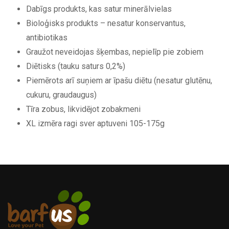
Dabīgs produkts, kas satur minerālvielas
Bioloģisks produkts – nesatur konservantus,
antibiotikas
Graužot neveidojas šķembas, nepielīp pie zobiem
Diētisks (tauku saturs 0,2%)
Piemērots arī suņiem ar īpašu diētu (nesatur glutēnu,
cukuru, graudaugus)
Tīra zobus, likvidējot zobakmeni
XL izmēra ragi sver aptuveni 105-175g