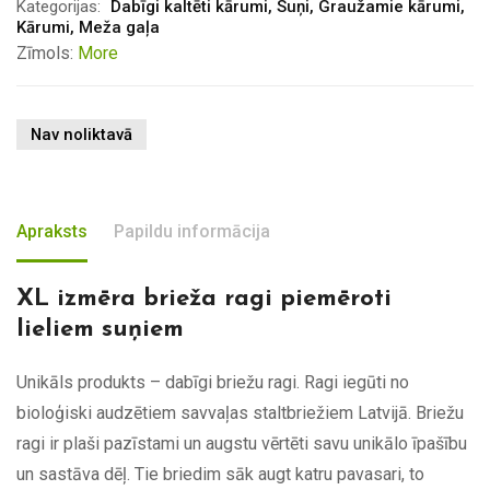
Kategorijas:
Dabīgi kaltēti kārumi
,
Suņi
,
Graužamie kārumi
,
Kārumi
,
Meža gaļa
Zīmols:
More
Nav noliktavā
Apraksts
Papildu informācija
XL izmēra brieža ragi piemēroti
lieliem suņiem
Unikāls produkts – dabīgi briežu ragi. Ragi iegūti no
bioloģiski audzētiem savvaļas staltbriežiem Latvijā. Briežu
ragi ir plaši pazīstami un augstu vērtēti savu unikālo īpašību
un sastāva dēļ. Tie briedim sāk augt katru pavasari, to