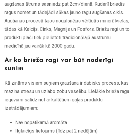
augšanas ātrums sasniedz pat 2cm/dienā. Rudenī briedis
ragus nomet un tādejādi sākas jauno ragu augšanas cikls.
Augšanas procesā tajos nogulsnējas vērtīgās minerālvielas,
tādas kā Kalcijs, Cinks, Magnijs un Fosfors. Briežu ragi un to
produkti plaši tiek pielietoti tradicionālajā austrumu
medicīnā jau vairāk kā 2000 gadu.
Ar ko brieža ragi var būt noderīgi
sunim
Kā zināms visiem suņiem graušana ir dabisks process, kas
mazina stresu un uzlabo zobu veselību. Lielākie brieža raga
ieguvumi salīdzinot ar kaltētiem gaļas produktu
izstrādājumiem:
Nav nepatīkamā aromāta
Ilglaicīgs lietojums (līdz pat 2 nedēļām)