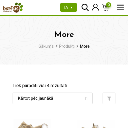
Pāriet
0
LV
▼
uz
saturu
More
Sākums
Produkti
More
Tiek parādīti visi 4 rezultāti