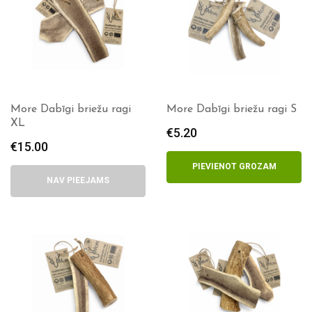
More Dabīgi briežu ragi
More Dabīgi briežu ragi S
XL
€
5.20
€
15.00
PIEVIENOT GROZAM
NAV PIEEJAMS