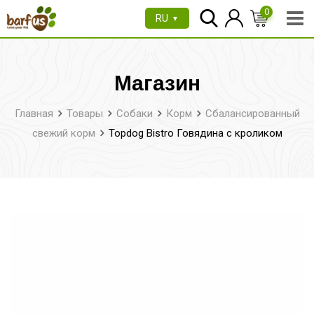
Перейти
0
RU
▼
к
содержимому
Магазин
Главная
Товары
Собаки
Корм
Сбалансированный
свежий корм
Topdog Bistro Говядина с кроликом