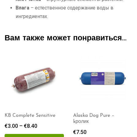
Влага
– естественное содержание воды в
ингредиентах.
Вам также может понравиться…
Alaska Dog Pure –
Rafus Menu Кролик/Утка
kролик
1kg
€
7.50
€
9.00