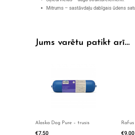
Mitrums – sastāvdaļu dabīgais ūdens satu
Jums varētu patikt arī…
Alaska Dog Pure – trusis
Rafus 
€
7.50
€
9.00