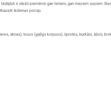
tādējādi ir ideāli piemēroti gan lieliem, gan maziem suņiem. Burg
tkausēt ikdienas porciju.
ieres, aknas), trusis (gaļīgs korpuss), šprotes, burkāni, āboli, brok