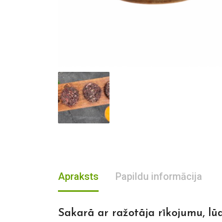
Apraksts
Papildu informācija
Sakarā ar ražotāja rīkojumu, lū