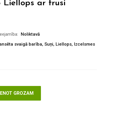
 Liellops ar trusi
ieejamība:
Noliktavā
ansēta svaigā barība
,
Suņi
,
Liellops
,
Izcelsmes
VIENOT GROZAM