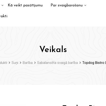
Kā veikt pasūtījumu
Par svaigbarošanu
akti
Veikals
dukti
Suņi
Barība
Sabalansēta svaigā barība
Topdog Bistro L