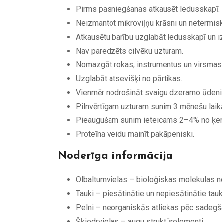
Pirms pasniegšanas atkausēt ledusskapī.
Neizmantot mikroviļņu krāsni un netermisk
Atkausētu barību uzglabāt ledusskapī un izl
Nav paredzēts cilvēku uzturam.
Nomazgāt rokas, instrumentus un virsmas 
Uzglabāt atsevišķi no pārtikas.
Vienmēr nodrošināt svaigu dzeramo ūdeni
Pilnvērtīgam uzturam sunim 3 mēnešu laikā
Pieaugušam sunim ieteicams 2–4% no ķerme
Proteīna veidu mainīt pakāpeniski.
Noderīga informācija
Olbaltumvielas – bioloģiskas molekulas 
Tauki – piesātinātie un nepiesātinātie tauk
Pelni – neorganiskās atliekas pēc sadegš
Šķiedrvielas – augu struktūrelementi.