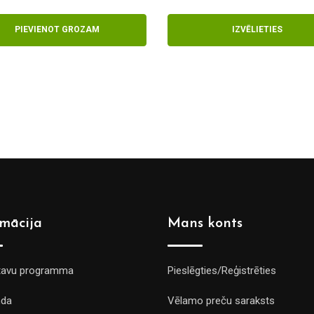
range:
€3.00
PIEVIENOT GROZAM
IZVĒLIETIES
through
€8.40
rmācija
Mans konts
tavu programma
Pieslēgties/Reģistrēties
da
Vēlamo preču saraksts