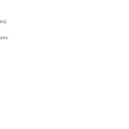
ru).
izes.