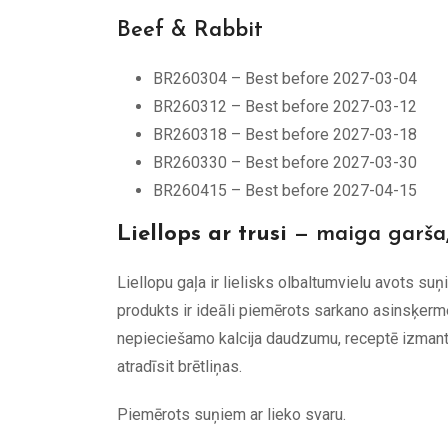
Beef & Rabbit
BR260304 – Best before 2027-03-04
BR260312 – Best before 2027-03-12
BR260318 – Best before 2027-03-18
BR260330 – Best before 2027-03-30
BR260415 – Best before 2027-04-15
Liellops ar trusi
— maiga garša,
Liellopu gaļa ir lielisks olbaltumvielu avots su
produkts ir ideāli piemērots sarkano asinsķerm
nepieciešamo kalcija daudzumu, receptē izmanto
atradīsit brētliņas.
Piemērots suņiem ar lieko svaru.