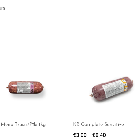
rs.
Menu Trusis/Pīle 1kg
KB Complete Sensitive
€
3.00
–
€
8.40
Price