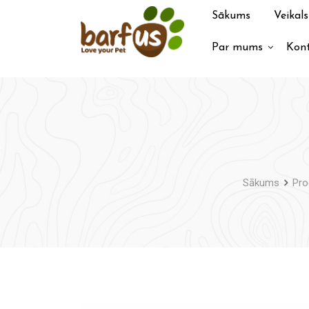
Pāriet
Sākums
Veikals
uz
saturu
Par mums
Kont
Sākums
Pro