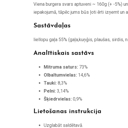
Viena burgera svars aptuveni ~ 160g (+ -5%) un 
iepakojumā, tāpēc jums būs ļoti ērti izņemt un a
Sastāvdaļas
liellopu gaļa 55% (gaļa,kuņģis, plaušas, sirdis, n
Analītiskais sastāvs
Mitruma saturs:
73%
Olbaltumvielas:
14,6%
Tauki:
8,3%
Pelni:
3,14%
Šķiedrvielas:
0,9%
Lietošanas instrukcija
Uzglabāt saldētavā.