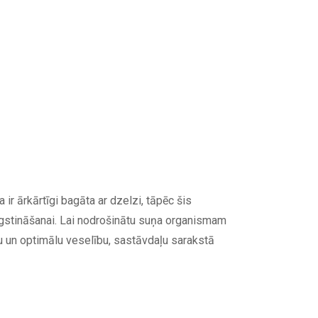
ir ārkārtīgi bagāta ar dzelzi, tāpēc šis
ugstināšanai. Lai nodrošinātu suņa organismam
u un optimālu veselību, sastāvdaļu sarakstā