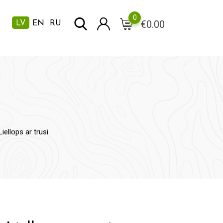
0
€
0.00
LV
EN
RU
iellops ar trusi