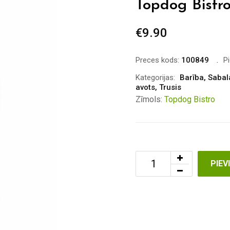
Topdog Bistro
€
9.90
Preces kods:
100849
P
Kategorijas:
Barība
,
Sabal
avots
,
Trusis
Zīmols:
Topdog Bistro
PIE