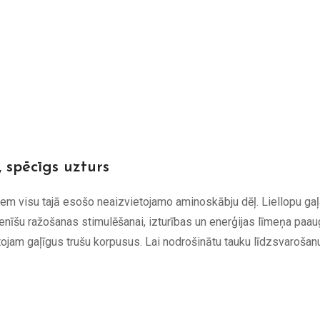
 spēcīgs uzturs
ņiem visu tajā esošo neaizvietojamo aminoskābju dēļ. Liellopu gaļa 
enīšu ražošanas stimulēšanai, izturības un enerģijas līmeņa paa
jam gaļīgus trušu korpusus. Lai nodrošinātu tauku līdzsvarošan