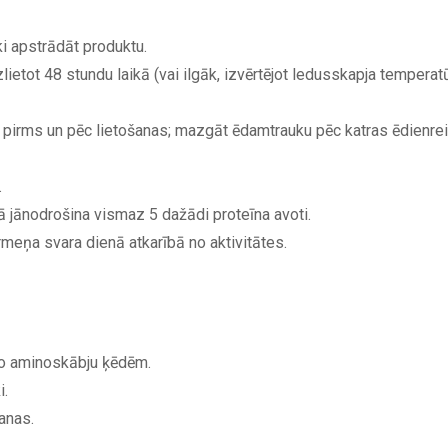
i apstrādāt produktu.
ietot 48 stundu laikā (vai ilgāk, izvērtējot ledusskapja temperatū
pirms un pēc lietošanas; mazgāt ēdamtrauku pēc katras ēdienre
.
 jānodrošina vismaz 5 dažādi proteīna avoti.
ņa svara dienā atkarībā no aktivitātes.
no aminoskābju ķēdēm.
i.
anas.