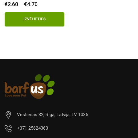
€
2.60
–
€
4.70
Price
range:
€2.60
IZVĒLIETIES
through
€4.70
Vestienas 32, Rīga, Latvija, LV 1035
+371 25624363