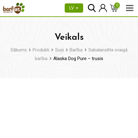
Pāriet
0
LV
▼
uz
saturu
Veikals
Sākums
Produkti
Suņi
Barība
Sabalansēta svaigā
barība
Alaska Dog Pure – trusis