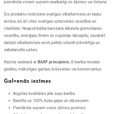
piemērota visiem suņiem neatkarīgi no šķirnes vai lieluma.
Šis produkts nodrošina svarīgus olbaltumvielu un tauku
avotus, kā arī citas svarīgas uzturvielas veselībai un
vitalitātei. Neapstrādāta barošana atbalsta gremošanas
veselību, enerģijas līmeni un vispārējo labsajūtu, savukārt
dažādi olbaltumvielu avoti palīdz uzturēt pilnvērtīgu un
sabalansētu uzturu.
Ražota saskaņā ar
BARF principiem
, šī barība nesatur
glutēnu, mākslīgas garšas, krāsvielas vai konservantus.
Galvenās iezīmes
Augstas kvalitātes jēla suņu barība
Balstīta uz 100% truša gaļas un dārzeņiem
Piemērota suņiem visos dzīves posmos