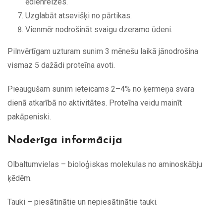
ēdienreizes.
Uzglabāt atsevišķi no pārtikas.
Vienmēr nodrošināt svaigu dzeramo ūdeni.
Pilnvērtīgam uzturam sunim 3 mēnešu laikā jānodrošina
vismaz 5 dažādi proteīna avoti.
Pieaugušam sunim ieteicams 2–4% no ķermeņa svara
dienā atkarībā no aktivitātes. Proteīna veidu mainīt
pakāpeniski.
Noderīga informācija
Olbaltumvielas – bioloģiskas molekulas no aminoskābju
ķēdēm.
Tauki – piesātinātie un nepiesātinātie tauki.