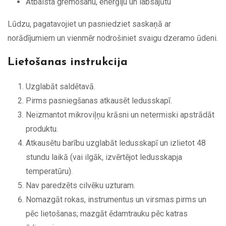
Atbalsta gremošanu, enerģiju un labsajūtu
Lūdzu, pagatavojiet un pasniedziet saskaņā ar
norādījumiem un vienmēr nodrošiniet svaigu dzeramo ūdeni.
Lietošanas instrukcija
Uzglabāt saldētavā.
Pirms pasniegšanas atkausēt ledusskapī.
Neizmantot mikroviļņu krāsni un netermiski apstrādāt
produktu.
Atkausētu barību uzglabāt ledusskapī un izlietot 48
stundu laikā (vai ilgāk, izvērtējot ledusskapja
temperatūru).
Nav paredzēts cilvēku uzturam.
Nomazgāt rokas, instrumentus un virsmas pirms un
pēc lietošanas; mazgāt ēdamtrauku pēc katras