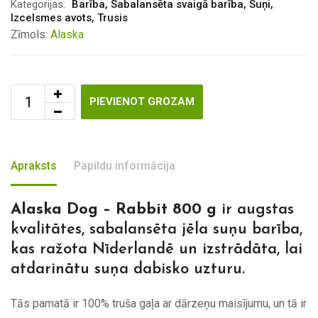
Kategorijas:
Barība
,
Sabalansēta svaigā barība
,
Suņi
,
Izcelsmes avots
,
Trusis
Zīmols:
Alaska
PIEVIENOT GROZAM
Apraksts
Papildu informācija
Alaska Dog – Rabbit 800 g
ir augstas
kvalitātes, sabalansēta jēla suņu barība,
kas ražota Nīderlandē un izstrādāta, lai
atdarinātu suņa dabisko uzturu.
Tās pamatā ir 100% truša gaļa ar dārzeņu maisījumu, un tā ir