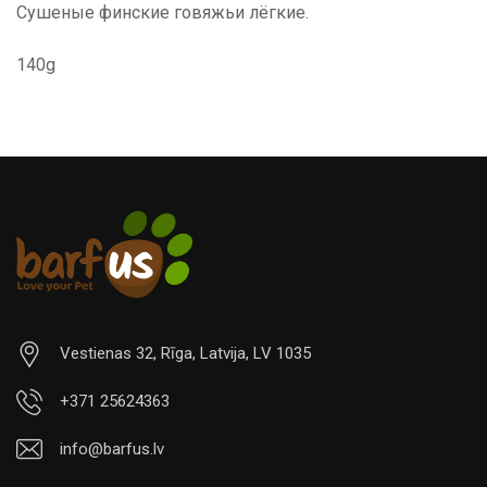
Сушеные финские говяжьи лёгкие.
140g
Vestienas 32, Rīga, Latvija, LV 1035
+371 25624363
info@barfus.lv