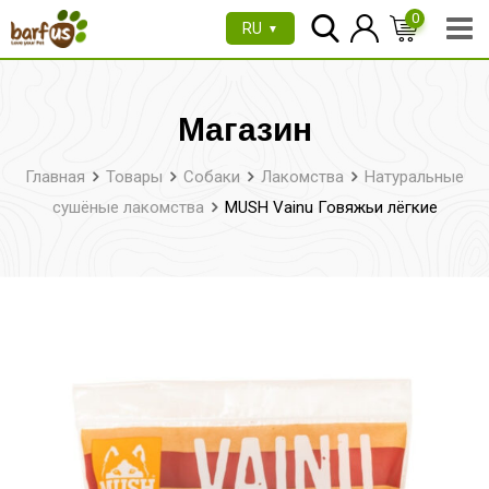
Перейти
0
RU
▼
к
содержимому
Магазин
Главная
Товары
Собаки
Лакомства
Натуральные
сушёные лакомства
MUSH Vainu Говяжьи лёгкие