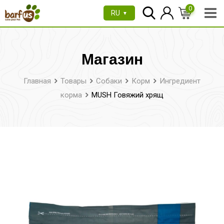
Перейти
0
RU
▼
к
содержимому
Магазин
Главная
Товары
Собаки
Корм
Ингредиент
корма
MUSH Говяжий хрящ