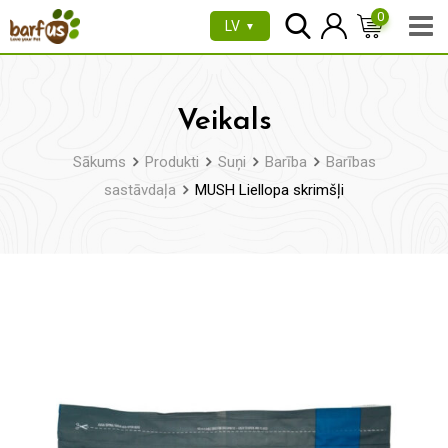
Pāriet
0
LV
▼
uz
saturu
Veikals
Sākums
Produkti
Suņi
Barība
Barības
sastāvdaļa
MUSH Liellopa skrimšļi