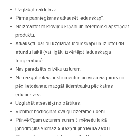
Uzglabāt saldētavā.
Pirms pasniegšanas atkausēt ledusskapī.
Neizmantot mikroviļņu krāsni un netermiski apstrādāt
produktu.
Atkausētu barību uzglabāt ledusskapī un izlietot
48
stundu
laikā (vai ilgāk, izvērtējot ledusskapja
temperatūru).
Nav paredzēts cilvēku uzturam.
Nomazgāt rokas, instrumentus un virsmas pirms un
pēc lietošanas; mazgāt ēdamtrauku pēc katras
ēdienreizes.
Uzglabāt atsevišķi no pārtikas.
Vienmēr nodrošināt svaigu dzeramo ūdeni.
Pilnvērtīgam uzturam sunim 3 mēnešu laikā
jānodrošina vismaz
5 dažādi proteīna avoti
.