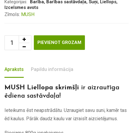
Kategorijas:
Barība
,
Barības sastāvdaļa
,
Suņi
,
Liellops
,
Izcelsmes avots
Zīmols:
MUSH
PIEVIENOT GROZAM
Apraksts
Papildu informācija
MUSH Liellopa skrimšļi
ir aizrautīga
ēdiena sastāvdaļa!
Ieteikums ēst neapstrādātu. Uzraugiet savu suni, kamēr tas
ēd kaulus. Pārāk daudz kaulu var izraisīt aizcietējumus.
Pieejams 800g iepakojumos.