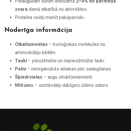
Pieaugušam sunim ieteicams
2–4% no ķermeņa
svara
dienā atkarībā no aktivitātes.
Proteīna veidu mainīt pakāpeniski.
Noderīga informācija
Olbaltumvielas
– bioloģiskas molekulas no
aminoskābju ķēdēm.
Tauki
– piesātinātie un nepiesātinātie tauki.
Pelni
– neorganiskās atliekas pēc sadegšanas.
Šķiedrvielas
– augu struktūrelementi.
Mitrums
– sastāvdaļu dabīgais ūdens saturs.