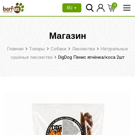
Перейти
0
RU
▼
к
содержимому
Магазин
Главная
Товары
Собаки
Лакомства
Натуральные
сушёные лакомства
DigDog Пенис ягнёнка/коса 2шт