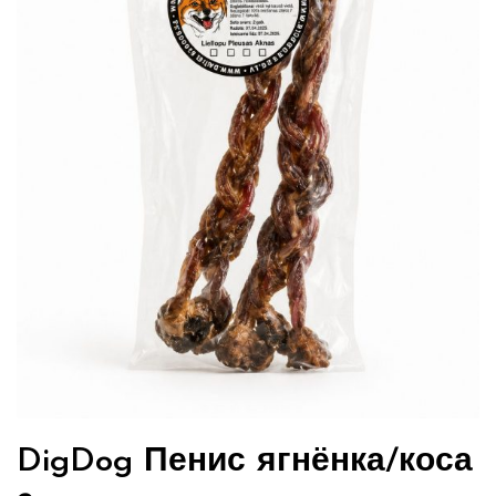
DigDog Пенис ягнёнка/коса