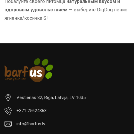
Побалуйте своего питомца
натуральным вкусом и
здоровым удовольствием
— выберите DigDog пенис
ягненка/косичка S!
Vestienas 32, Rīga, Latvija, LV 1035
+371 25624363
info@barfus.lv