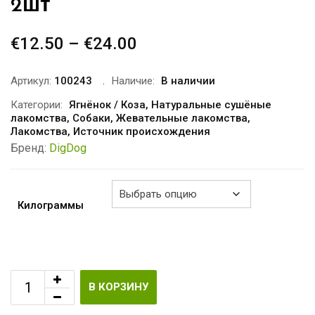
2шт
€
12.50
–
€
24.00
Диапазон
цен:
€12.50
Артикул:
100243
Наличие:
В наличии
–
Категории:
Ягнёнок / Коза
,
Натуральные сушёные
лакомства
,
Собаки
,
Жевательные лакомства
,
€24.00
Лакомства
,
Источник происхождения
Бренд:
DigDog
Килограммы
В КОРЗИНУ