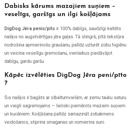
Dabisks kārums mazajiem suņiem –
veselīgs, garšīgs un ilgi košļājams
DigDog Jēra penis/pīts
ir 100% dabīgs, saudzīgi kaltēts
našķis no augstvērtīgas jēra gaļas. Tā stingrā, pītā tekstūra
nodrošina apmierinošu graušanu, palīdz uzturēt zobu higiēnu
un veicina veselīgu gremošanu, vienlaikus piedāvājot
dabīgu, gardu garšu.
Kāpēc izvēlēties DigDog Jēra peni/pīto
?
Šis našķis ir bagāts ar olbaltumvielām, ar zemu tauku saturu
un viegli sagremojams — lieliski piemērots maziem suņiem
un kucēniem. Košļāšana palīdz samazināt zobakmens
veidošanos, stiprina smaganas un nomierina suni.