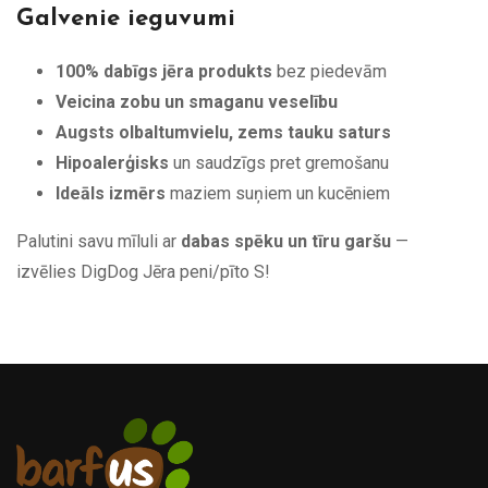
Galvenie ieguvumi
100% dabīgs jēra produkts
bez piedevām
Veicina zobu un smaganu veselību
Augsts olbaltumvielu, zems tauku saturs
Hipoalerģisks
un saudzīgs pret gremošanu
Ideāls izmērs
maziem suņiem un kucēniem
Palutini savu mīluli ar
dabas spēku un tīru garšu
—
izvēlies DigDog Jēra peni/pīto S!