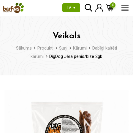
Pāriet
0
LV
▼
uz
saturu
Veikals
Sākums
Produkti
Suņi
Kārumi
Dabīgi kaltēti
kārumi
DigDog Jēra penis/bize 2gb