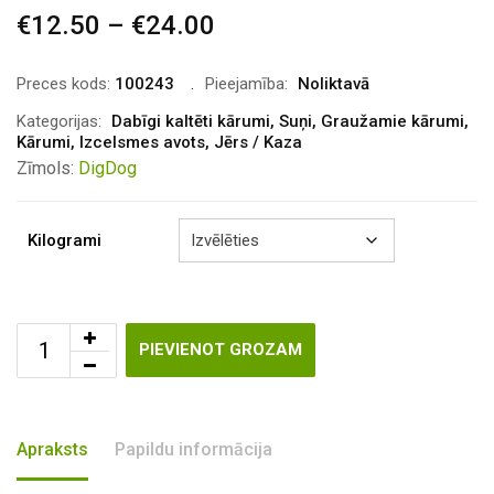
€
12.50
–
€
24.00
Price
range:
€12.50
Preces kods:
100243
Pieejamība:
Noliktavā
through
Kategorijas:
Dabīgi kaltēti kārumi
,
Suņi
,
Graužamie kārumi
,
Kārumi
,
Izcelsmes avots
,
Jērs / Kaza
€24.00
Zīmols:
DigDog
Kilogrami
PIEVIENOT GROZAM
Apraksts
Papildu informācija