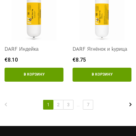
DARF Индейка
DARF Ягнёнок и kурица
€
8.10
€
8.75
В КОРЗИНУ
В КОРЗИНУ
1
2
3
...
7