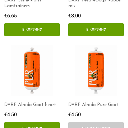
DARF Semi-Moist
DARF Meat4Dogs Rabbit
Lamtrainers
mix
€
6.65
€
8.00
В КОРЗИНУ
В КОРЗИНУ
DARF Alroda Goat heart
DARF Alroda Pure Goat
€
4.50
€
4.50