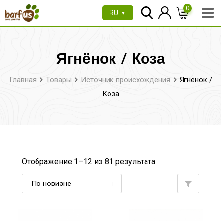
Перейти
0
RU
▼
к
содержимому
Ягнёнок / Коза
Главная
Товары
Источник происхождения
Ягнёнок /
Коза
Отображение 1–
12
из 81 результата