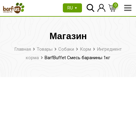
Перейти
0
RU
▼
к
содержимому
Магазин
Главная
Товары
Собаки
Корм
Ингредиент
корма
BarfBuffet Смесь баранины 1кг