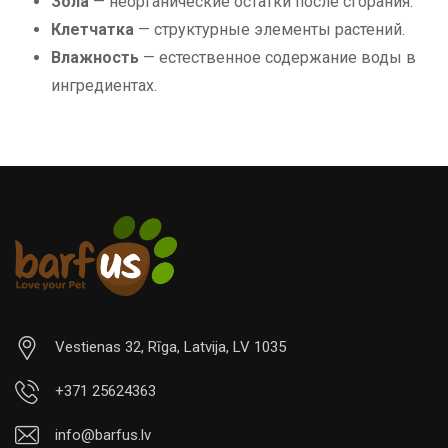
Зола
— неорганические остатки после сгорания.
Клетчатка
— структурные элементы растений.
Влажность
— естественное содержание воды в
ингредиентах.
Vestienas 32, Rīga, Latvija, LV 1035
+371 25624363
info@barfus.lv