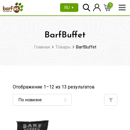
Перейти
0
RU
▼
к
содержимому
BarfBuffet
Главная
Товары
BarfBuffet
Отображение 1–
12
из 13 результатов