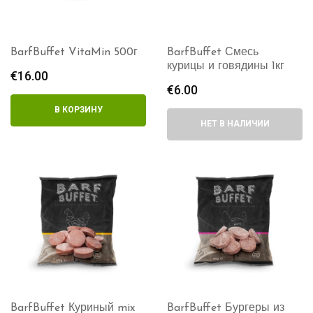
BarfBuffet VitaMin 500г
BarfBuffet Смесь
курицы и говядины 1кг
€
16.00
€
6.00
В КОРЗИНУ
НЕТ В НАЛИЧИИ
BarfBuffet Куриный mix
BarfBuffet Бургеры из