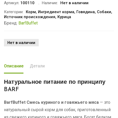
Артикул:
100110
Наличие:
Нет в наличии
Категории:
Корм
,
Ингредиент корма
,
Говядина
,
Собаки
,
Источник происхождения
,
Курица
Бренд:
BarfBuffet
Нет в наличии
Описание
Детали
Натуральное питание
по принципу
BARF
BarfBuffet Смесь куриного и говяжьего мяса
— это
натуральный сырой корм для собак, приготовленный
из свежего куриного и говяжьего мяса. Богат белком