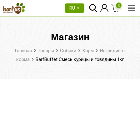
Перейти
0
RU
▼
к
содержимому
Магазин
Главная
Товары
Собаки
Корм
Ингредиент
корма
BarfBuffet Смесь курицы и говядины 1кг