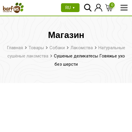
Перейти
0
RU
▼
к
содержимому
Магазин
Главная
Товары
Собаки
Лакомства
Натуральные
сушёные лакомства
Сушеные деликатесы Говяжье ухо
без шерсти