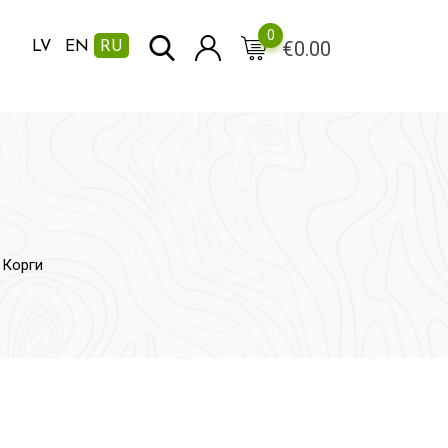
0
€
0.00
LV
EN
RU
 Корги