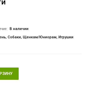
ги
чие:
В наличии
ень
,
Собаки
,
Щенкам/Юниорам
,
Игрушки
ОРЗИНУ