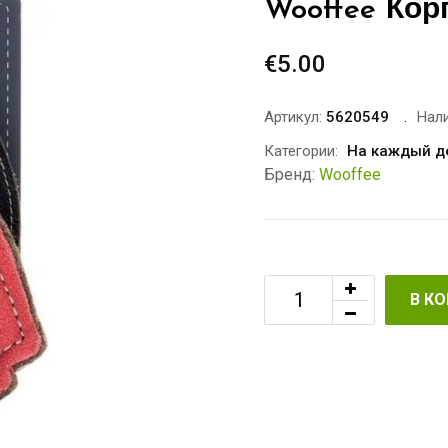
Wooffee Кор
€
5.00
Артикул:
5620549
Нали
Категории:
На каждый д
Бренд:
Wooffee
В К