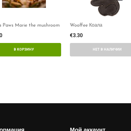
a Paws Marie the mushroom
Wooffee Коала
0
€
3.30
В КОРЗИНУ
НЕТ В НАЛИЧИИ
ормация
Мой аккаунт