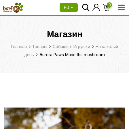
Перейти
0
RU
▼
к
содержимому
Магазин
Главная
Товары
Собаки
Игрушки
На каждый
день
Aurora Paws Marie the mushroom