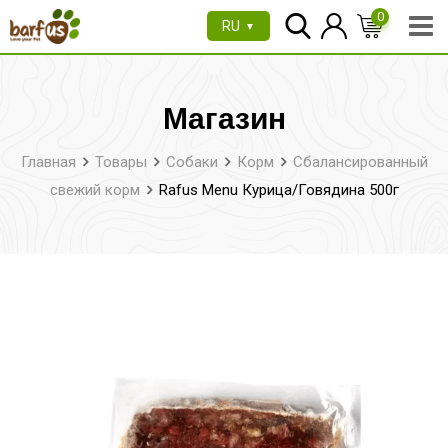
Перейти
0
RU
▼
к
содержимому
Магазин
Главная
Товары
Собаки
Корм
Сбалансированный
свежий корм
Rafus Menu Курица/Говядина 500г