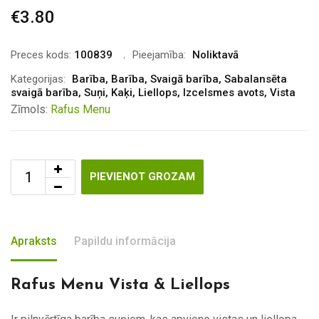
€
3.80
Preces kods:
100839
Pieejamība:
Noliktavā
Kategorijas:
Barība
,
Barība
,
Svaigā barība
,
Sabalansēta
svaigā barība
,
Suņi
,
Kaķi
,
Liellops
,
Izcelsmes avots
,
Vista
Zīmols:
Rafus Menu
PIEVIENOT GROZAM
Apraksts
Papildu informācija
Rafus Menu Vista & Liellops