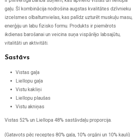
Ir pilnvērtīga barība suņiem, kas apvieno vistas un liellopa
gaļu. Šī kombinācija nodrošina augstas kvalitātes dzīvnieku
izcelsmes olbaltumvielas, kas palīdz uzturēt muskuļu masu,
enerģiju un labu fizisko formu. Produkts ir piemērots
ikdienas barošanai un veicina suņa vispārējo labsajūtu,
vitalitāti un aktivitāti.
Sastāvs
Vistas gaļa
Liellopu gaļa
Vistu kakliņi
Liellopu plaušas
Vistu akniņas
Vistas 52% un Liellopa 48% sastāvdaļu proporcija.
(Gatavots pēc receptes 80% gaļa, 10% orgāni un 10% kauli)