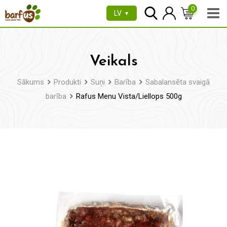
Pāriet
0
LV
▼
uz
saturu
Veikals
Sākums
Produkti
Suņi
Barība
Sabalansēta svaigā
barība
Rafus Menu Vista/Liellops 500g