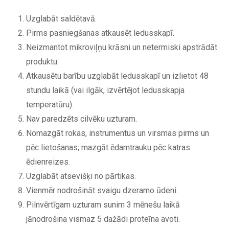
Uzglabāt saldētavā.
Pirms pasniegšanas atkausēt ledusskapī.
Neizmantot mikroviļņu krāsni un netermiski apstrādāt
produktu.
Atkausētu barību uzglabāt ledusskapī un izlietot 48
stundu laikā (vai ilgāk, izvērtējot ledusskapja
temperatūru).
Nav paredzēts cilvēku uzturam.
Nomazgāt rokas, instrumentus un virsmas pirms un
pēc lietošanas; mazgāt ēdamtrauku pēc katras
ēdienreizes.
Uzglabāt atsevišķi no pārtikas.
Vienmēr nodrošināt svaigu dzeramo ūdeni.
Pilnvērtīgam uzturam sunim 3 mēnešu laikā
jānodrošina vismaz 5 dažādi proteīna avoti.