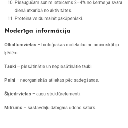
Pieaugušam sunim ieteicams 2–4% no ķermeņa svara
dienā atkarībā no aktivitātes.
Proteīna veidu mainīt pakāpeniski.
Noderīga informācija
Olbaltumvielas
– bioloģiskas molekulas no aminoskābju
ķēdēm.
Tauki
– piesātinātie un nepiesātinātie tauki.
Pelni
– neorganiskās atliekas pēc sadegšanas.
Šķiedrvielas
– augu struktūrelementi.
Mitrums
– sastāvdaļu dabīgais ūdens saturs.